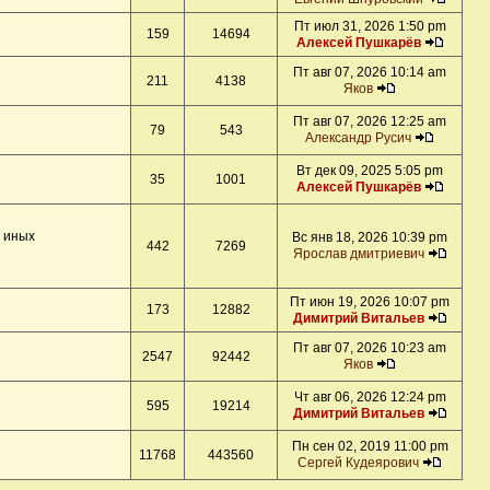
Пт июл 31, 2026 1:50 pm
159
14694
Алексей Пушкарёв
Пт авг 07, 2026 10:14 am
211
4138
Яков
Пт авг 07, 2026 12:25 am
79
543
Александр Русич
Вт дек 09, 2025 5:05 pm
35
1001
Алексей Пушкарёв
и иных
Вс янв 18, 2026 10:39 pm
442
7269
Ярослав дмитриевич
Пт июн 19, 2026 10:07 pm
173
12882
Димитрий Витальев
Пт авг 07, 2026 10:23 am
2547
92442
Яков
Чт авг 06, 2026 12:24 pm
595
19214
Димитрий Витальев
Пн сен 02, 2019 11:00 pm
11768
443560
Сергей Кудеярович