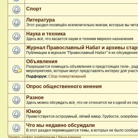
Спорт
Литература
Этот раздел посвящён исключительно книгам, которые вы чита
Наука и техника
Здесь всё, что касается науки и техники мирного назначения
Журнал Православный Набат и архивы ста
Публикации в журнале "Православный Набат" и их обсуждение
Объявления
Разрешается помещать объявления о предстоящих теле-, ради
мероприятиях, которые могут представлять интерес для участ
Подфорум:
Сбор пожертвований
Опрос общественного мнения
Разное
Здесь можно обсуждать всё, что не относится ни к одной из 
Юмор
Приветствуется остроумный, лёгкий юмор. Грубости, оскорбл
Что мы недавно обсуждали
В этот раздел перемещаются темы, в которых не было сообще
Удалить cookies конференции
|
Наша команда