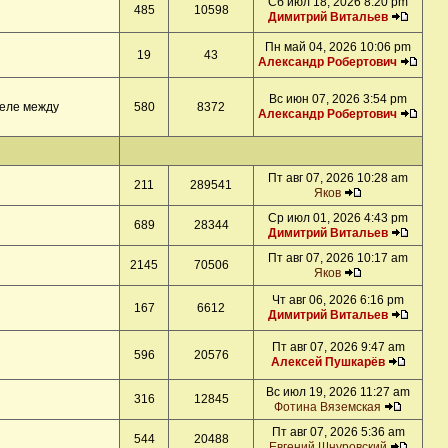
Сб июл 18, 2026 8:20 pm
485
10598
Димитрий Витальев
Пн май 04, 2026 10:06 pm
19
43
Александр Робертович
Вс июн 07, 2026 3:54 pm
деле между
580
8372
Александр Робертович
Пт авг 07, 2026 10:28 am
211
289541
Яков
Ср июл 01, 2026 4:43 pm
689
28344
Димитрий Витальев
Пт авг 07, 2026 10:17 am
2145
70506
Яков
Чт авг 06, 2026 6:16 pm
167
6612
Димитрий Витальев
Пт авг 07, 2026 9:47 am
596
20576
Алексей Пушкарёв
Вс июл 19, 2026 11:27 am
316
12845
Фотина Вяземская
Пт авг 07, 2026 5:36 am
544
20488
Евгений Шнуровский