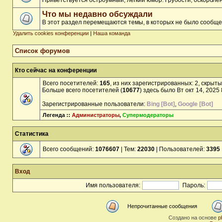
Приветствуется остроумный, лёгкий юмор. Грубости, оскорбл
Что мы недавно обсуждали
В этот раздел перемещаются темы, в которых не было сообще
Удалить cookies конференции
|
Наша команда
Список форумов
Кто сейчас на конференции
Всего посетителей:
165
, из них зарегистрированных: 2, скрыты
Больше всего посетителей (
10677
) здесь было Вт окт 14, 2025
Зарегистрированные пользователи:
Bing [Bot]
,
Google [Bot]
Легенда ::
Администраторы
,
Супермодераторы
Статистика
Всего сообщений:
1076607
| Тем:
22030
| Пользователей:
3395
Вход
Имя пользователя:
Пароль:
Непрочитанные сообщения
Создано на основе
p