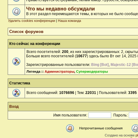
Приветствуется остроумный, лёгкий юмор. Грубости, оскорбл
Что мы недавно обсуждали
В этот раздел перемещаются темы, в которых не было сообще
Удалить cookies конференции
|
Наша команда
Список форумов
Кто сейчас на конференции
Всего посетителей:
200
, из них зарегистрированных: 2, скрыты
Больше всего посетителей (
10677
) здесь было Вт окт 14, 2025
Зарегистрированные пользователи:
Bing [Bot]
,
Majestic-12 [Bo
Легенда ::
Администраторы
,
Супермодераторы
Статистика
Всего сообщений:
1076696
| Тем:
22031
| Пользователей:
3395
Вход
Имя пользователя:
Пароль:
Непрочитанные сообщения
Создано на основе
p