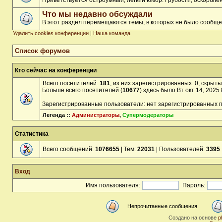
Приветствуется остроумный, лёгкий юмор. Грубости, оскорбл
Что мы недавно обсуждали
В этот раздел перемещаются темы, в которых не было сообще
Удалить cookies конференции
|
Наша команда
Список форумов
Кто сейчас на конференции
Всего посетителей:
181
, из них зарегистрированных: 0, скрыты
Больше всего посетителей (
10677
) здесь было Вт окт 14, 2025
Зарегистрированные пользователи: нет зарегистрированных 
Легенда ::
Администраторы
,
Супермодераторы
Статистика
Всего сообщений:
1076655
| Тем:
22031
| Пользователей:
3395
Вход
Имя пользователя:
Пароль:
Непрочитанные сообщения
Создано на основе
p