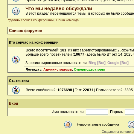
Приветствуется остроумный, лёгкий юмор. Грубости, оскорбл
Что мы недавно обсуждали
В этот раздел перемещаются темы, в которых не было сообще
Удалить cookies конференции
|
Наша команда
Список форумов
Кто сейчас на конференции
Всего посетителей:
181
, из них зарегистрированных: 2, скрыты
Больше всего посетителей (
10677
) здесь было Вт окт 14, 2025
Зарегистрированные пользователи:
Bing [Bot]
,
Google [Bot]
Легенда ::
Администраторы
,
Супермодераторы
Статистика
Всего сообщений:
1076698
| Тем:
22031
| Пользователей:
3395
Вход
Имя пользователя:
Пароль:
Непрочитанные сообщения
Создано на основе
p