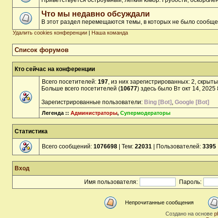
Приветствуется остроумный, лёгкий юмор. Грубости, оскорбл
Что мы недавно обсуждали
В этот раздел перемещаются темы, в которых не было сообще
Удалить cookies конференции
|
Наша команда
Список форумов
Кто сейчас на конференции
Всего посетителей:
197
, из них зарегистрированных: 2, скрыты
Больше всего посетителей (
10677
) здесь было Вт окт 14, 2025
Зарегистрированные пользователи:
Bing [Bot]
,
Google [Bot]
Легенда ::
Администраторы
,
Супермодераторы
Статистика
Всего сообщений:
1076698
| Тем:
22031
| Пользователей:
3395
Вход
Имя пользователя:
Пароль:
Непрочитанные сообщения
Создано на основе
p