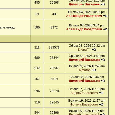
Сб июл 18, 2026 8:20 pm
485
10598
Димитрий Витальев
Пн май 04, 2026 10:06 pm
19
43
Александр Робертович
Вс июн 07, 2026 3:54 pm
деле между
580
8372
Александр Робертович
Сб авг 08, 2026 10:32 pm
211
289571
Елена***
Ср июл 01, 2026 4:43 pm
689
28344
Димитрий Витальев
Вс авг 09, 2026 10:59 am
2146
70537
Пифагор
Сб авг 08, 2026 9:44 pm
167
6619
Димитрий Витальев
Пт авг 07, 2026 10:10 pm
596
20578
Андрей Сергеевич
Вс июл 19, 2026 11:27 am
316
12845
Фотина Вяземская
Вс авг 09, 2026 11:26 am
544
20496
Евгений Шнуровский