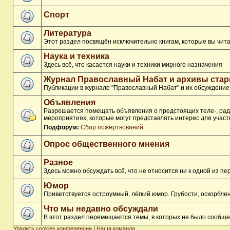
Спорт
Литература
Этот раздел посвящён исключительно книгам, которые вы чита
Наука и техника
Здесь всё, что касается науки и техники мирного назначения
Журнал Православный Набат и архивы ста
Публикации в журнале "Православный Набат" и их обсуждение
Объявления
Разрешается помещать объявления о предстоящих теле-, ради
мероприятиях, которые могут представлять интерес для участ
Подфорум:
Сбор пожертвований
Опрос общественного мнения
Разное
Здесь можно обсуждать всё, что не относится ни к одной из 
Юмор
Приветствуется остроумный, лёгкий юмор. Грубости, оскорбл
Что мы недавно обсуждали
В этот раздел перемещаются темы, в которых не было сообще
Удалить cookies конференции
|
Наша команда