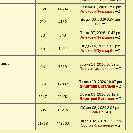
Пт июл 31, 2026 1:50 pm
159
14694
Алексей Пушкарёв
Вс авг 09, 2026 9:34 am
212
4162
Яков
Пт авг 07, 2026 10:42 pm
78
543
Алексей Пушкарёв
Вт дек 09, 2025 5:05 pm
35
1001
Алексей Пушкарёв
и иных
Вс янв 18, 2026 10:39 pm
442
7269
Ярослав дмитриевич
Пт июн 19, 2026 10:07 pm
173
12882
Димитрий Витальев
Сб авг 08, 2026 10:12 am
2547
92452
Димитрий Витальев
Сб авг 08, 2026 2:02 pm
595
19215
Елена***
Пн сен 02, 2019 11:00 pm
11768
443560
Сергей Кудеярович