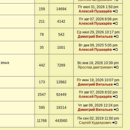
Пт июл 31, 2026 1:50 pm
159
14694
Алексей Пушкарёв
Пт авг 07, 2026 8:06 pm
211
4142
Алексей Пушкарёв
Ср июл 29, 2026 10:17 pm
78
542
Димитрий Витальев
Вт дек 09, 2025 5:05 pm
35
1001
Алексей Пушкарёв
и иных
Вс янв 18, 2026 10:39 pm
442
7269
Ярослав дмитриевич
Пт июн 19, 2026 10:07 pm
173
12882
Димитрий Витальев
Пт авг 07, 2026 8:02 pm
2547
92449
Алексей Пушкарёв
Чт авг 06, 2026 12:24 pm
595
19214
Димитрий Витальев
Пн сен 02, 2019 11:00 pm
11768
443560
Сергей Кудеярович