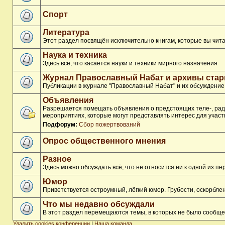
Спорт
Литература
Этот раздел посвящён исключительно книгам, которые вы чита
Наука и техника
Здесь всё, что касается науки и техники мирного назначения
Журнал Православный Набат и архивы ста
Публикации в журнале "Православный Набат" и их обсуждение
Объявления
Разрешается помещать объявления о предстоящих теле-, ради
мероприятиях, которые могут представлять интерес для участ
Подфорум:
Сбор пожертвований
Опрос общественного мнения
Разное
Здесь можно обсуждать всё, что не относится ни к одной из 
Юмор
Приветствуется остроумный, лёгкий юмор. Грубости, оскорбл
Что мы недавно обсуждали
В этот раздел перемещаются темы, в которых не было сообще
Удалить cookies конференции
|
Наша команда