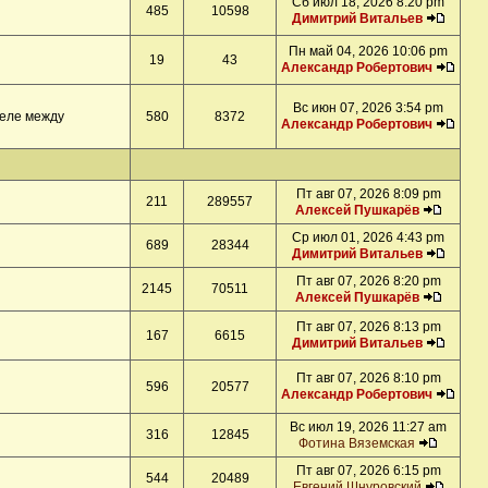
Сб июл 18, 2026 8:20 pm
485
10598
Димитрий Витальев
Пн май 04, 2026 10:06 pm
19
43
Александр Робертович
Вс июн 07, 2026 3:54 pm
деле между
580
8372
Александр Робертович
Пт авг 07, 2026 8:09 pm
211
289557
Алексей Пушкарёв
Ср июл 01, 2026 4:43 pm
689
28344
Димитрий Витальев
Пт авг 07, 2026 8:20 pm
2145
70511
Алексей Пушкарёв
Пт авг 07, 2026 8:13 pm
167
6615
Димитрий Витальев
Пт авг 07, 2026 8:10 pm
596
20577
Александр Робертович
Вс июл 19, 2026 11:27 am
316
12845
Фотина Вяземская
Пт авг 07, 2026 6:15 pm
544
20489
Евгений Шнуровский