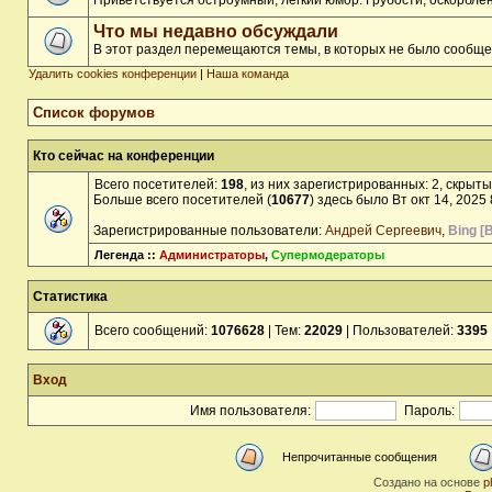
Приветствуется остроумный, лёгкий юмор. Грубости, оскорбл
Что мы недавно обсуждали
В этот раздел перемещаются темы, в которых не было сообще
Удалить cookies конференции
|
Наша команда
Список форумов
Кто сейчас на конференции
Всего посетителей:
198
, из них зарегистрированных: 2, скрыты
Больше всего посетителей (
10677
) здесь было Вт окт 14, 2025
Зарегистрированные пользователи:
Андрей Сергеевич
,
Bing [B
Легенда ::
Администраторы
,
Супермодераторы
Статистика
Всего сообщений:
1076628
| Тем:
22029
| Пользователей:
3395
Вход
Имя пользователя:
Пароль:
Непрочитанные сообщения
Создано на основе
p