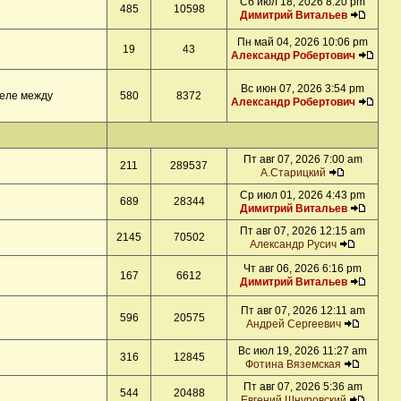
Сб июл 18, 2026 8:20 pm
485
10598
Димитрий Витальев
Пн май 04, 2026 10:06 pm
19
43
Александр Робертович
Вс июн 07, 2026 3:54 pm
деле между
580
8372
Александр Робертович
Пт авг 07, 2026 7:00 am
211
289537
А.Старицкий
Ср июл 01, 2026 4:43 pm
689
28344
Димитрий Витальев
Пт авг 07, 2026 12:15 am
2145
70502
Александр Русич
Чт авг 06, 2026 6:16 pm
167
6612
Димитрий Витальев
Пт авг 07, 2026 12:11 am
596
20575
Андрей Сергеевич
Вс июл 19, 2026 11:27 am
316
12845
Фотина Вяземская
Пт авг 07, 2026 5:36 am
544
20488
Евгений Шнуровский