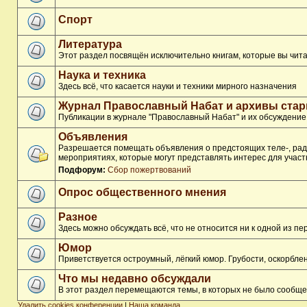
Спорт
Литература
Этот раздел посвящён исключительно книгам, которые вы чита
Наука и техника
Здесь всё, что касается науки и техники мирного назначения
Журнал Православный Набат и архивы ста
Публикации в журнале "Православный Набат" и их обсуждение
Объявления
Разрешается помещать объявления о предстоящих теле-, ради
мероприятиях, которые могут представлять интерес для участ
Подфорум:
Сбор пожертвований
Опрос общественного мнения
Разное
Здесь можно обсуждать всё, что не относится ни к одной из 
Юмор
Приветствуется остроумный, лёгкий юмор. Грубости, оскорбл
Что мы недавно обсуждали
В этот раздел перемещаются темы, в которых не было сообще
Удалить cookies конференции
|
Наша команда