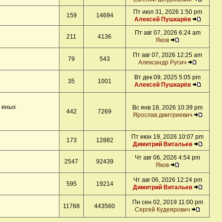
Пт июл 31, 2026 1:50 pm
159
14694
Алексей Пушкарёв
Пт авг 07, 2026 6:24 am
211
4136
Яков
Пт авг 07, 2026 12:25 am
79
543
Александр Русич
Вт дек 09, 2025 5:05 pm
35
1001
Алексей Пушкарёв
и иных
Вс янв 18, 2026 10:39 pm
442
7269
Ярослав дмитриевич
Пт июн 19, 2026 10:07 pm
173
12882
Димитрий Витальев
Чт авг 06, 2026 4:54 pm
2547
92439
Яков
Чт авг 06, 2026 12:24 pm
595
19214
Димитрий Витальев
Пн сен 02, 2019 11:00 pm
11768
443560
Сергей Кудеярович