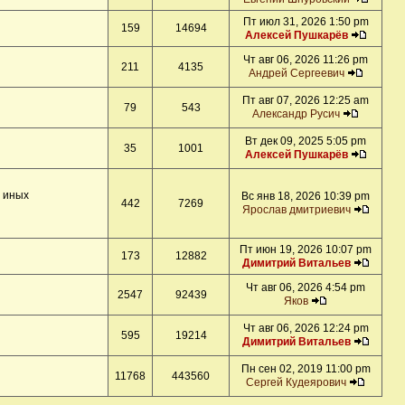
Пт июл 31, 2026 1:50 pm
159
14694
Алексей Пушкарёв
Чт авг 06, 2026 11:26 pm
211
4135
Андрей Сергеевич
Пт авг 07, 2026 12:25 am
79
543
Александр Русич
Вт дек 09, 2025 5:05 pm
35
1001
Алексей Пушкарёв
и иных
Вс янв 18, 2026 10:39 pm
442
7269
Ярослав дмитриевич
Пт июн 19, 2026 10:07 pm
173
12882
Димитрий Витальев
Чт авг 06, 2026 4:54 pm
2547
92439
Яков
Чт авг 06, 2026 12:24 pm
595
19214
Димитрий Витальев
Пн сен 02, 2019 11:00 pm
11768
443560
Сергей Кудеярович