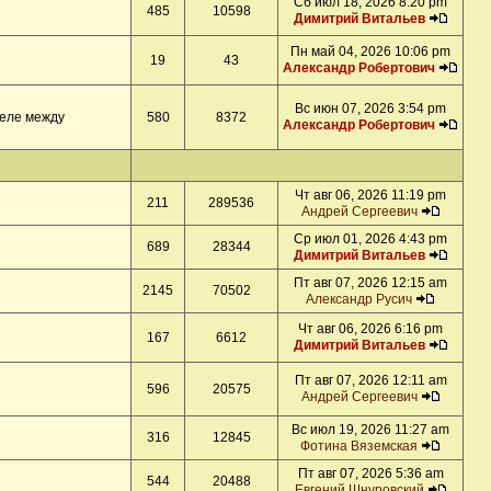
Сб июл 18, 2026 8:20 pm
485
10598
Димитрий Витальев
Пн май 04, 2026 10:06 pm
19
43
Александр Робертович
Вс июн 07, 2026 3:54 pm
деле между
580
8372
Александр Робертович
Чт авг 06, 2026 11:19 pm
211
289536
Андрей Сергеевич
Ср июл 01, 2026 4:43 pm
689
28344
Димитрий Витальев
Пт авг 07, 2026 12:15 am
2145
70502
Александр Русич
Чт авг 06, 2026 6:16 pm
167
6612
Димитрий Витальев
Пт авг 07, 2026 12:11 am
596
20575
Андрей Сергеевич
Вс июл 19, 2026 11:27 am
316
12845
Фотина Вяземская
Пт авг 07, 2026 5:36 am
544
20488
Евгений Шнуровский