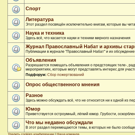
Спорт
Литература
Этот раздел посвящён исключительно книгам, которые вы чита
Наука и техника
Здесь всё, что касается науки и техники мирного назначения
Журнал Православный Набат и архивы ста
Публикации в журнале "Православный Набат" и их обсуждение
Объявления
Разрешается помещать объявления о предстоящих теле-, ради
мероприятиях, которые могут представлять интерес для участ
Подфорум:
Сбор пожертвований
Опрос общественного мнения
Разное
Здесь можно обсуждать всё, что не относится ни к одной из 
Юмор
Приветствуется остроумный, лёгкий юмор. Грубости, оскорбл
Что мы недавно обсуждали
В этот раздел перемещаются темы, в которых не было сообще
Удалить cookies конференции
|
Наша команда