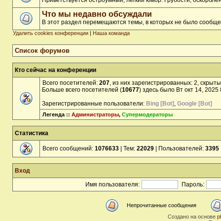
Приветствуется остроумный, лёгкий юмор. Грубости, оскорбл
Что мы недавно обсуждали
В этот раздел перемещаются темы, в которых не было сообще
Удалить cookies конференции
|
Наша команда
Список форумов
Кто сейчас на конференции
Всего посетителей:
207
, из них зарегистрированных: 2, скрыты
Больше всего посетителей (
10677
) здесь было Вт окт 14, 2025
Зарегистрированные пользователи:
Bing [Bot]
,
Google [Bot]
Легенда ::
Администраторы
,
Супермодераторы
Статистика
Всего сообщений:
1076633
| Тем:
22029
| Пользователей:
3395
Вход
Имя пользователя:
Пароль:
Непрочитанные сообщения
Создано на основе
p