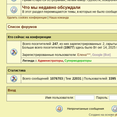
Приветствуется остроумный, лёгкий юмор. Грубости, оскорбл
Что мы недавно обсуждали
В этот раздел перемещаются темы, в которых не было сообще
Удалить cookies конференции
|
Наша команда
Список форумов
Кто сейчас на конференции
Всего посетителей:
247
, из них зарегистрированных: 2, скрыты
Больше всего посетителей (
10677
) здесь было Вт окт 14, 2025
Зарегистрированные пользователи:
Елена***
,
Google [Bot]
Легенда ::
Администраторы
,
Супермодераторы
Статистика
Всего сообщений:
1076703
| Тем:
22031
| Пользователей:
3395
Вход
Имя пользователя:
Пароль:
Непрочитанные сообщения
Создано на основе
p