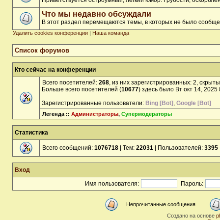
Приветствуется остроумный, лёгкий юмор. Грубости, оскорбл
Что мы недавно обсуждали
В этот раздел перемещаются темы, в которых не было сообще
Удалить cookies конференции
|
Наша команда
Список форумов
Кто сейчас на конференции
Всего посетителей:
268
, из них зарегистрированных: 2, скрыты
Больше всего посетителей (
10677
) здесь было Вт окт 14, 2025
Зарегистрированные пользователи:
Bing [Bot]
,
Google [Bot]
Легенда ::
Администраторы
,
Супермодераторы
Статистика
Всего сообщений:
1076718
| Тем:
22031
| Пользователей:
3395
Вход
Имя пользователя:
Пароль:
Непрочитанные сообщения
Создано на основе
p