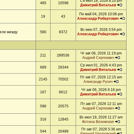
Сб июл 18, 2026 8:20 pm
485
10598
Димитрий Витальев
Пн май 04, 2026 10:06 pm
19
43
Александр Робертович
Вс июн 07, 2026 3:54 pm
деле между
580
8372
Александр Робертович
Чт авг 06, 2026 11:19 pm
211
289536
Андрей Сергеевич
Ср июл 01, 2026 4:43 pm
689
28344
Димитрий Витальев
Пт авг 07, 2026 12:15 am
2145
70502
Александр Русич
Чт авг 06, 2026 6:16 pm
167
6612
Димитрий Витальев
Пт авг 07, 2026 12:11 am
596
20575
Андрей Сергеевич
Вс июл 19, 2026 11:27 am
316
12845
Фотина Вяземская
Пт авг 07, 2026 5:36 am
544
20488
Евгений Шнуровский