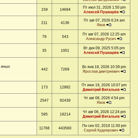
Пт июл 31, 2026 1:50 pm
159
14694
Алексей Пушкарёв
Пт авг 07, 2026 6:24 am
211
4136
Яков
Пт авг 07, 2026 12:25 am
79
543
Александр Русич
Вт дек 09, 2025 5:05 pm
35
1001
Алексей Пушкарёв
и иных
Вс янв 18, 2026 10:39 pm
442
7269
Ярослав дмитриевич
Пт июн 19, 2026 10:07 pm
173
12882
Димитрий Витальев
Чт авг 06, 2026 4:54 pm
2547
92439
Яков
Чт авг 06, 2026 12:24 pm
595
19214
Димитрий Витальев
Пн сен 02, 2019 11:00 pm
11768
443560
Сергей Кудеярович