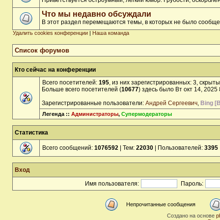
Приветствуется остроумный, лёгкий юмор. Грубости, оскорбл
Что мы недавно обсуждали
В этот раздел перемещаются темы, в которых не было сообще
Удалить cookies конференции
|
Наша команда
Список форумов
Кто сейчас на конференции
Всего посетителей:
195
, из них зарегистрированных: 3, скрыты
Больше всего посетителей (
10677
) здесь было Вт окт 14, 2025
Зарегистрированные пользователи:
Андрей Сергеевич
,
Bing [B
Легенда ::
Администраторы
,
Супермодераторы
Статистика
Всего сообщений:
1076592
| Тем:
22030
| Пользователей:
3395
Вход
Имя пользователя:
Пароль:
Непрочитанные сообщения
Создано на основе
p