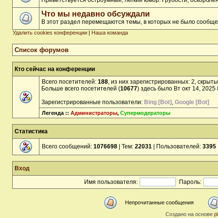
Приветствуется остроумный, лёгкий юмор. Грубости, оскорбл
Что мы недавно обсуждали
В этот раздел перемещаются темы, в которых не было сообще
Удалить cookies конференции
|
Наша команда
Список форумов
Кто сейчас на конференции
Всего посетителей:
188
, из них зарегистрированных: 2, скрыты
Больше всего посетителей (
10677
) здесь было Вт окт 14, 2025
Зарегистрированные пользователи:
Bing [Bot]
,
Google [Bot]
Легенда ::
Администраторы
,
Супермодераторы
Статистика
Всего сообщений:
1076698
| Тем:
22031
| Пользователей:
3395
Вход
Имя пользователя:
Пароль:
Непрочитанные сообщения
Создано на основе
p