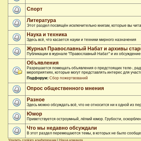
Спорт
Литература
Этот раздел посвящён исключительно книгам, которые вы чита
Наука и техника
Здесь всё, что касается науки и техники мирного назначения
Журнал Православный Набат и архивы ста
Публикации в журнале "Православный Набат" и их обсуждение
Объявления
Разрешается помещать объявления о предстоящих теле-, ради
мероприятиях, которые могут представлять интерес для участ
Подфорум:
Сбор пожертвований
Опрос общественного мнения
Разное
Здесь можно обсуждать всё, что не относится ни к одной из 
Юмор
Приветствуется остроумный, лёгкий юмор. Грубости, оскорбл
Что мы недавно обсуждали
В этот раздел перемещаются темы, в которых не было сообще
Удалить cookies конференции
|
Наша команда