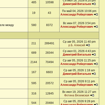
Сб июл 18, 2026 8:20 pm
485
10598
Димитрий Витальев
Пн май 04, 2026 10:06 pm
19
43
Александр Робертович
Вс июн 07, 2026 3:54 pm
деле между
580
8372
Александр Робертович
Ср авг 05, 2026 11:40 pm
211
289491
р.Б. Алексий
Ср июл 01, 2026 4:43 pm
689
28344
Димитрий Витальев
Ср авг 05, 2026 11:25 pm
2144
70494
Александр Робертович
Ср авг 05, 2026 1:18 am
167
6603
Димитрий Витальев
Ср авг 05, 2026 9:11 pm
595
20572
Александр Робертович
Вс июл 19, 2026 11:27 am
316
12845
Фотина Вяземская
Ср авг 05, 2026 9:28 pm
544
20484
Александр Робертович