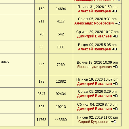
Пт июл 31, 2026 1:50 pm
159
14694
Алексей Пушкарёв
Ср авг 05, 2026 9:31 pm
211
4117
Александр Робертович
Ср июл 29, 2026 10:17 pm
78
542
Димитрий Витальев
Вт дек 09, 2025 5:05 pm
35
1001
Алексей Пушкарёв
и иных
Вс янв 18, 2026 10:39 pm
442
7269
Ярослав дмитриевич
Пт июн 19, 2026 10:07 pm
173
12882
Димитрий Витальев
Ср авг 05, 2026 3:29 pm
2547
92434
Димитрий Витальев
Сб июл 04, 2026 8:40 pm
595
19213
Димитрий Витальев
Пн сен 02, 2019 11:00 pm
11768
443560
Сергей Кудеярович