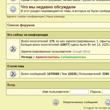
Приветствуется остроумный, лёгкий юмор. Грубости, оскорбл
Что мы недавно обсуждали
В этот раздел перемещаются темы, в которых не было сообще
Удалить cookies конференции
|
Наша команда
Список форумов
Кто сейчас на конференции
Всего посетителей:
175
, из них зарегистрированных: 1, скрыты
Больше всего посетителей (
10677
) здесь было Вт окт 14, 2025
Зарегистрированные пользователи:
Google [Bot]
Легенда ::
Администраторы
,
Супермодераторы
Статистика
Всего сообщений:
1076568
| Тем:
22030
| Пользователей:
3395
Вход
Имя пользователя:
Пароль:
Непрочитанные сообщения
Создано на основе
p