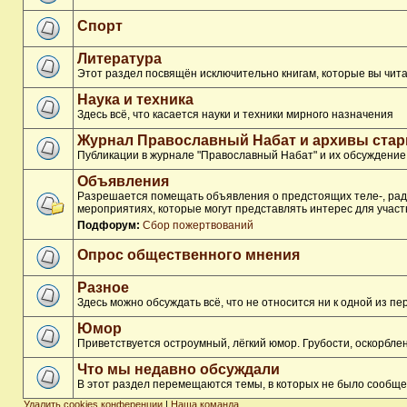
Спорт
Литература
Этот раздел посвящён исключительно книгам, которые вы чита
Наука и техника
Здесь всё, что касается науки и техники мирного назначения
Журнал Православный Набат и архивы ста
Публикации в журнале "Православный Набат" и их обсуждение
Объявления
Разрешается помещать объявления о предстоящих теле-, ради
мероприятиях, которые могут представлять интерес для участ
Подфорум:
Сбор пожертвований
Опрос общественного мнения
Разное
Здесь можно обсуждать всё, что не относится ни к одной из 
Юмор
Приветствуется остроумный, лёгкий юмор. Грубости, оскорбл
Что мы недавно обсуждали
В этот раздел перемещаются темы, в которых не было сообще
Удалить cookies конференции
|
Наша команда