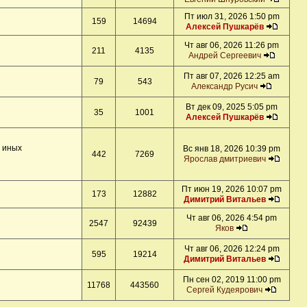
Пт июл 31, 2026 1:50 pm
159
14694
Алексей Пушкарёв
Чт авг 06, 2026 11:26 pm
211
4135
Андрей Сергеевич
Пт авг 07, 2026 12:25 am
79
543
Александр Русич
Вт дек 09, 2025 5:05 pm
35
1001
Алексей Пушкарёв
и иных
Вс янв 18, 2026 10:39 pm
442
7269
Ярослав дмитриевич
Пт июн 19, 2026 10:07 pm
173
12882
Димитрий Витальев
Чт авг 06, 2026 4:54 pm
2547
92439
Яков
Чт авг 06, 2026 12:24 pm
595
19214
Димитрий Витальев
Пн сен 02, 2019 11:00 pm
11768
443560
Сергей Кудеярович