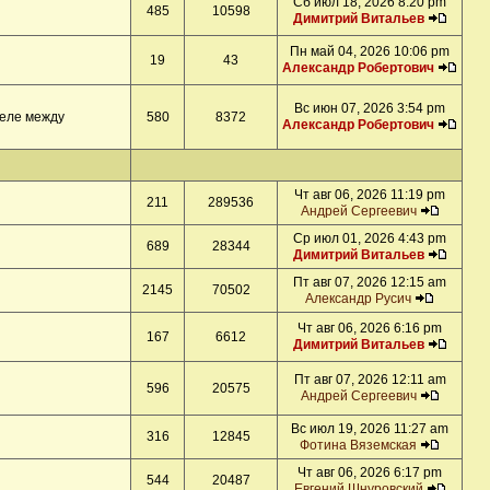
Сб июл 18, 2026 8:20 pm
485
10598
Димитрий Витальев
Пн май 04, 2026 10:06 pm
19
43
Александр Робертович
Вс июн 07, 2026 3:54 pm
деле между
580
8372
Александр Робертович
Чт авг 06, 2026 11:19 pm
211
289536
Андрей Сергеевич
Ср июл 01, 2026 4:43 pm
689
28344
Димитрий Витальев
Пт авг 07, 2026 12:15 am
2145
70502
Александр Русич
Чт авг 06, 2026 6:16 pm
167
6612
Димитрий Витальев
Пт авг 07, 2026 12:11 am
596
20575
Андрей Сергеевич
Вс июл 19, 2026 11:27 am
316
12845
Фотина Вяземская
Чт авг 06, 2026 6:17 pm
544
20487
Евгений Шнуровский