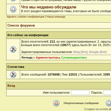
Приветствуется остроумный, лёгкий юмор. Грубости, оскорбл
Что мы недавно обсуждали
В этот раздел перемещаются темы, в которых не было сообще
Удалить cookies конференции
|
Наша команда
Список форумов
Кто сейчас на конференции
Всего посетителей:
212
, из них зарегистрированных: 2, скрыты
Больше всего посетителей (
10677
) здесь было Вт окт 14, 2025
Зарегистрированные пользователи:
Bing [Bot]
,
Google [Bot]
Легенда ::
Администраторы
,
Супермодераторы
Статистика
Всего сообщений:
1076698
| Тем:
22031
| Пользователей:
3395
Вход
Имя пользователя:
Пароль:
Непрочитанные сообщения
Создано на основе
p