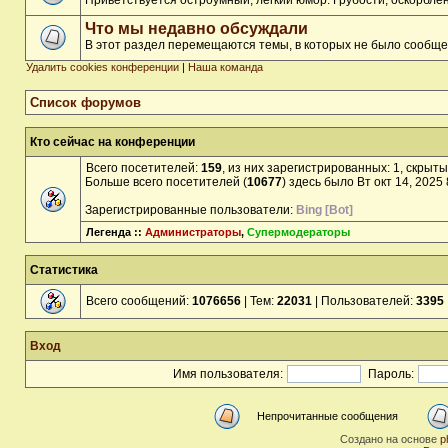
Приветствуется остроумный, лёгкий юмор. Грубости, оскорбл
Что мы недавно обсуждали
В этот раздел перемещаются темы, в которых не было сообще
Удалить cookies конференции
|
Наша команда
Список форумов
Кто сейчас на конференции
Всего посетителей:
159
, из них зарегистрированных: 1, скрыты
Больше всего посетителей (
10677
) здесь было Вт окт 14, 2025
Зарегистрированные пользователи:
Bing [Bot]
Легенда ::
Администраторы
,
Супермодераторы
Статистика
Всего сообщений:
1076656
| Тем:
22031
| Пользователей:
3395
Вход
Имя пользователя:
Пароль:
Непрочитанные сообщения
Создано на основе
p