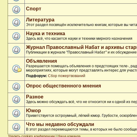
Спорт
Литература
Этот раздел посвящён исключительно книгам, которые вы чита
Наука и техника
Здесь всё, что касается науки и техники мирного назначения
Журнал Православный Набат и архивы ста
Публикации в журнале "Православный Набат" и их обсуждение
Объявления
Разрешается помещать объявления о предстоящих теле-, ради
мероприятиях, которые могут представлять интерес для участ
Подфорум:
Сбор пожертвований
Опрос общественного мнения
Разное
Здесь можно обсуждать всё, что не относится ни к одной из 
Юмор
Приветствуется остроумный, лёгкий юмор. Грубости, оскорбл
Что мы недавно обсуждали
В этот раздел перемещаются темы, в которых не было сообще
Удалить cookies конференции
|
Наша команда