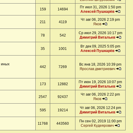
Пт июл 31, 2026 1:50 pm
159
14694
Алексей Пушкарёв
Чт авг 06, 2026 2:19 pm
211
4119
Яков
Ср июл 29, 2026 10:17 pm
78
542
Димитрий Витальев
Вт дек 09, 2025 5:05 pm
35
1001
Алексей Пушкарёв
и иных
Вс янв 18, 2026 10:39 pm
442
7269
Ярослав дмитриевич
Пт июн 19, 2026 10:07 pm
173
12882
Димитрий Витальев
Чт авг 06, 2026 2:22 pm
2547
92437
Яков
Чт авг 06, 2026 12:24 pm
595
19214
Димитрий Витальев
Пн сен 02, 2019 11:00 pm
11768
443560
Сергей Кудеярович