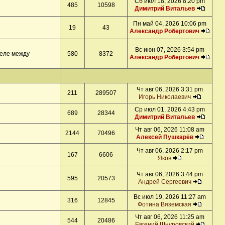
Сб июл 18, 2026 8:20 pm
485
10598
Димитрий Витальев
Пн май 04, 2026 10:06 pm
19
43
Александр Робертович
Вс июн 07, 2026 3:54 pm
деле между
580
8372
Александр Робертович
Чт авг 06, 2026 3:31 pm
211
289507
Игорь Николаевич
Ср июл 01, 2026 4:43 pm
689
28344
Димитрий Витальев
Чт авг 06, 2026 11:08 am
2144
70496
Алексей Пушкарёв
Чт авг 06, 2026 2:17 pm
167
6606
Яков
Чт авг 06, 2026 3:44 pm
595
20573
Андрей Сергеевич
Вс июл 19, 2026 11:27 am
316
12845
Фотина Вяземская
Чт авг 06, 2026 11:25 am
544
20486
Евгений Шнуровский