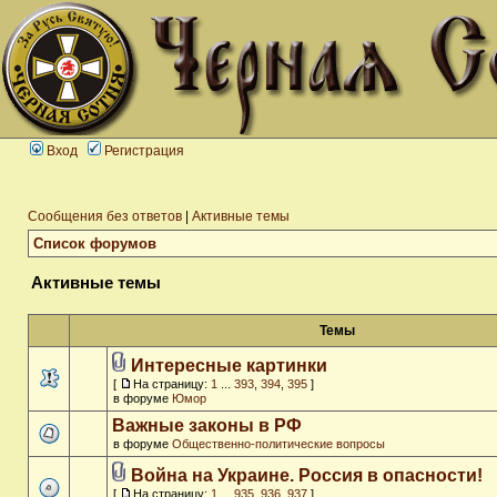
Вход
Регистрация
Сообщения без ответов
|
Активные темы
Список форумов
Активные темы
Темы
Интересные картинки
[
На страницу:
1
...
393
,
394
,
395
]
в форуме
Юмор
Важные законы в РФ
в форуме
Общественно-политические вопросы
Война на Украине. Россия в опасности!
[
На страницу:
1
...
935
,
936
,
937
]