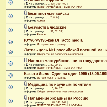
[
На страницу:
1
...
398
,
399
,
400
]
в форуме
ПОПУЛЯРНЕЙШИЕ ТЕМЫ ФОРУМА
Безпилотные войска
[
На страницу:
1
...
7
,
8
,
9
]
в форуме
Армия
Безумства людские
[
На страницу:
1
...
31
,
32
,
33
]
в форуме
Разное
Ютуб/Рутуб-канал Tactic media
в форуме
Историческая страница
Литва - цель №1 российской военной ма
в форуме
Общественно-политические вопросы
Наплыв мастурбеков - вина государства
[
На страницу:
1
...
89
,
90
,
91
]
в форуме
ПОПУЛЯРНЕЙШИЕ ТЕМЫ ФОРУМА
Как это было: Один на один 1995 (18.06.199
в форуме
Историческая страница
Медицина по научным понятиям
[
На страницу:
1
...
15
,
16
,
17
]
в форуме
Общественно-политические вопросы
Нападение Украины на Россию
[
На страницу:
1
...
140
,
141
,
142
]
в форуме
ПОПУЛЯРНЕЙШИЕ ТЕМЫ ФОРУМА