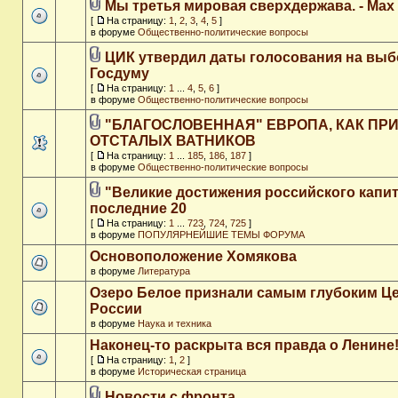
Мы третья мировая сверхдержава. - Max
[
На страницу:
1
,
2
,
3
,
4
,
5
]
в форуме
Общественно-политические вопросы
ЦИК утвердил даты голосования на выб
Госдуму
[
На страницу:
1
...
4
,
5
,
6
]
в форуме
Общественно-политические вопросы
"БЛАГОСЛОВЕННАЯ" ЕВРОПА, КАК ПР
ОТСТАЛЫХ ВАТНИКОВ
[
На страницу:
1
...
185
,
186
,
187
]
в форуме
Общественно-политические вопросы
"Великие достижения российского капит
последние 20
[
На страницу:
1
...
723
,
724
,
725
]
в форуме
ПОПУЛЯРНЕЙШИЕ ТЕМЫ ФОРУМА
Основоположение Хомякова
в форуме
Литература
Озеро Белое признали самым глубоким Ц
России
в форуме
Наука и техника
Наконец-то раскрыта вся правда о Ленине
[
На страницу:
1
,
2
]
в форуме
Историческая страница
Новости с фронта