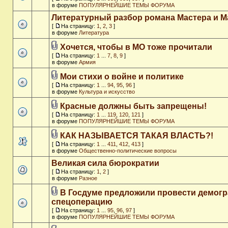
в форуме
ПОПУЛЯРНЕЙШИЕ ТЕМЫ ФОРУМА
Литературный разбор романа Мастера и М
[
На страницу:
1
,
2
,
3
]
в форуме
Литература
Хочется, чтобы в МО тоже прочитали
[
На страницу:
1
...
7
,
8
,
9
]
в форуме
Армия
Мои стихи о войне и политике
[
На страницу:
1
...
94
,
95
,
96
]
в форуме
Культура и искусство
Красные должны быть запрещены!
[
На страницу:
1
...
119
,
120
,
121
]
в форуме
ПОПУЛЯРНЕЙШИЕ ТЕМЫ ФОРУМА
КАК НАЗЫВАЕТСЯ ТАКАЯ ВЛАСТЬ?!
[
На страницу:
1
...
411
,
412
,
413
]
в форуме
Общественно-политические вопросы
Великая сила бюрократии
[
На страницу:
1
,
2
]
в форуме
Разное
В Госдуме предложили провести демог
спецоперацию
[
На страницу:
1
...
95
,
96
,
97
]
в форуме
ПОПУЛЯРНЕЙШИЕ ТЕМЫ ФОРУМА