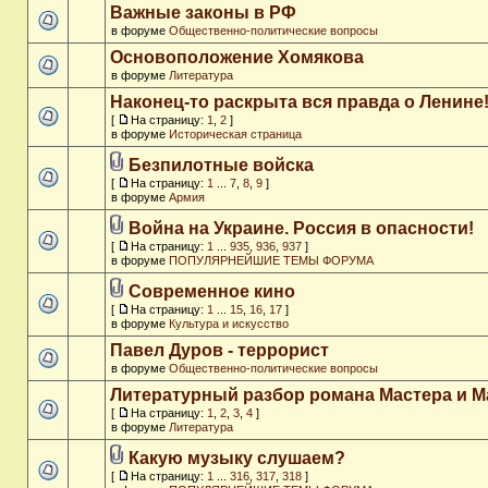
Важные законы в РФ
в форуме
Общественно-политические вопросы
Основоположение Хомякова
в форуме
Литература
Наконец-то раскрыта вся правда о Ленине
[
На страницу:
1
,
2
]
в форуме
Историческая страница
Безпилотные войска
[
На страницу:
1
...
7
,
8
,
9
]
в форуме
Армия
Война на Украине. Россия в опасности!
[
На страницу:
1
...
935
,
936
,
937
]
в форуме
ПОПУЛЯРНЕЙШИЕ ТЕМЫ ФОРУМА
Современное кино
[
На страницу:
1
...
15
,
16
,
17
]
в форуме
Культура и искусство
Павел Дуров - террорист
в форуме
Общественно-политические вопросы
Литературный разбор романа Мастера и М
[
На страницу:
1
,
2
,
3
,
4
]
в форуме
Литература
Какую музыку слушаем?
[
На страницу:
1
...
316
,
317
,
318
]