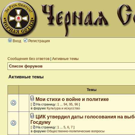
Вход
Регистрация
Сообщения без ответов
|
Активные темы
Список форумов
Активные темы
Темы
Мои стихи о войне и политике
[
На страницу:
1
...
94
,
95
,
96
]
в форуме
Культура и искусство
ЦИК утвердил даты голосования на выб
Госдуму
[
На страницу:
1
...
5
,
6
,
7
]
в форуме
Общественно-политические вопросы