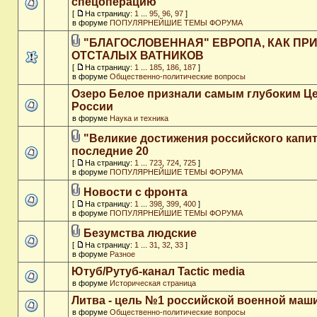
спецоперацию
[
На страницу:
1
...
95
,
96
,
97
]
в форуме
ПОПУЛЯРНЕЙШИЕ ТЕМЫ ФОРУМА
"БЛАГОСЛОВЕННАЯ" ЕВРОПА, КАК ПР
ОТСТАЛЫХ ВАТНИКОВ
[
На страницу:
1
...
185
,
186
,
187
]
в форуме
Общественно-политические вопросы
Озеро Белое признали самым глубоким Ц
России
в форуме
Наука и техника
"Великие достижения российского капит
последние 20
[
На страницу:
1
...
723
,
724
,
725
]
в форуме
ПОПУЛЯРНЕЙШИЕ ТЕМЫ ФОРУМА
Новости с фронта
[
На страницу:
1
...
398
,
399
,
400
]
в форуме
ПОПУЛЯРНЕЙШИЕ ТЕМЫ ФОРУМА
Безумства людские
[
На страницу:
1
...
31
,
32
,
33
]
в форуме
Разное
Ютуб/Рутуб-канал Tactic media
в форуме
Историческая страница
Литва - цель №1 российской военной ма
в форуме
Общественно-политические вопросы