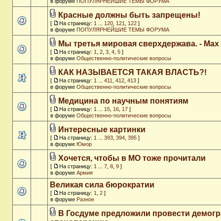
в форуме
ПОПУЛЯРНЕЙШИЕ ТЕМЫ ФОРУМА
Красные должны быть запрещены!
[
На страницу:
1
...
120
,
121
,
122
]
в форуме
ПОПУЛЯРНЕЙШИЕ ТЕМЫ ФОРУМА
Мы третья мировая сверхдержава. - Max
[
На страницу:
1
,
2
,
3
,
4
,
5
]
в форуме
Общественно-политические вопросы
КАК НАЗЫВАЕТСЯ ТАКАЯ ВЛАСТЬ?!
[
На страницу:
1
...
411
,
412
,
413
]
в форуме
Общественно-политические вопросы
Медицина по научным понятиям
[
На страницу:
1
...
15
,
16
,
17
]
в форуме
Общественно-политические вопросы
Интересные картинки
[
На страницу:
1
...
393
,
394
,
395
]
в форуме
Юмор
Хочется, чтобы в МО тоже прочитали
[
На страницу:
1
...
7
,
8
,
9
]
в форуме
Армия
Великая сила бюрократии
[
На страницу:
1
,
2
]
в форуме
Разное
В Госдуме предложили провести демог