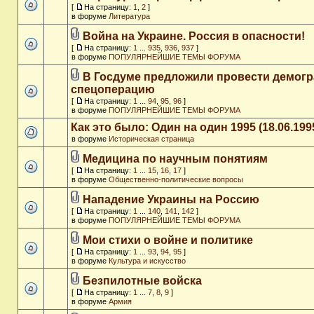
[
На страницу:
1
,
2
]
в форуме
Литература
Война на Украине. Россия в опасности!
[
На страницу:
1
...
935
,
936
,
937
]
в форуме
ПОПУЛЯРНЕЙШИЕ ТЕМЫ ФОРУМА
В Госдуме предложили провести демог
спецоперацию
[
На страницу:
1
...
94
,
95
,
96
]
в форуме
ПОПУЛЯРНЕЙШИЕ ТЕМЫ ФОРУМА
Как это было: Один на один 1995 (18.06.199
в форуме
Историческая страница
Медицина по научным понятиям
[
На страницу:
1
...
15
,
16
,
17
]
в форуме
Общественно-политические вопросы
Нападение Украины на Россию
[
На страницу:
1
...
140
,
141
,
142
]
в форуме
ПОПУЛЯРНЕЙШИЕ ТЕМЫ ФОРУМА
Мои стихи о войне и политике
[
На страницу:
1
...
93
,
94
,
95
]
в форуме
Культура и искусство
Безпилотные войска
[
На страницу:
1
...
7
,
8
,
9
]
в форуме
Армия