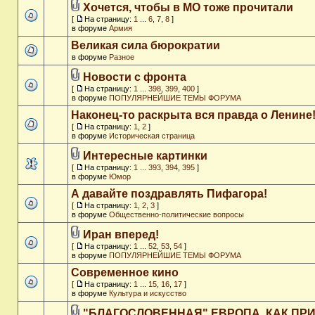
Хочется, чтобы в МО тоже прочитали
[
На страницу:
1
...
6
,
7
,
8
]
в форуме
Армия
Великая сила бюрократии
в форуме
Разное
Новости с фронта
[
На страницу:
1
...
398
,
399
,
400
]
в форуме
ПОПУЛЯРНЕЙШИЕ ТЕМЫ ФОРУМА
Наконец-то раскрыта вся правда о Ленине
[
На страницу:
1
,
2
]
в форуме
Историческая страница
Интересные картинки
[
На страницу:
1
...
393
,
394
,
395
]
в форуме
Юмор
А давайте поздравлять Пифагора!
[
На страницу:
1
,
2
,
3
]
в форуме
Общественно-политические вопросы
Иран вперед!
[
На страницу:
1
...
52
,
53
,
54
]
в форуме
ПОПУЛЯРНЕЙШИЕ ТЕМЫ ФОРУМА
Современное кино
[
На страницу:
1
...
15
,
16
,
17
]
в форуме
Культура и искусство
"БЛАГОСЛОВЕННАЯ" ЕВРОПА, КАК ПР