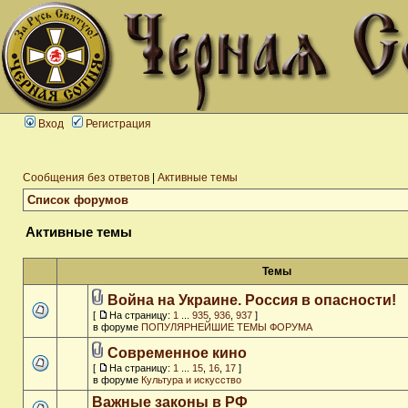
Вход
Регистрация
Сообщения без ответов
|
Активные темы
Список форумов
Активные темы
Темы
Война на Украине. Россия в опасности!
[
На страницу:
1
...
935
,
936
,
937
]
в форуме
ПОПУЛЯРНЕЙШИЕ ТЕМЫ ФОРУМА
Современное кино
[
На страницу:
1
...
15
,
16
,
17
]
в форуме
Культура и искусство
Важные законы в РФ