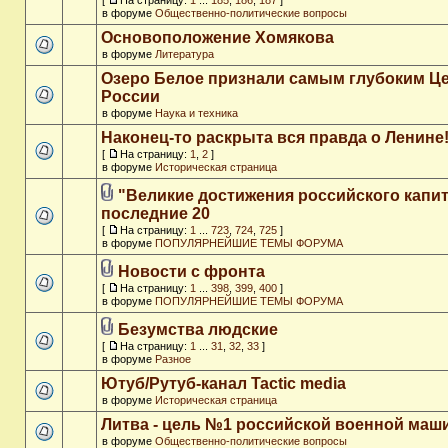
[
На страницу:
1
...
185
,
186
,
187
]
в форуме
Общественно-политические вопросы
Основоположение Хомякова
в форуме
Литература
Озеро Белое признали самым глубоким Ц
России
в форуме
Наука и техника
Наконец-то раскрыта вся правда о Ленине
[
На страницу:
1
,
2
]
в форуме
Историческая страница
"Великие достижения российского капит
последние 20
[
На страницу:
1
...
723
,
724
,
725
]
в форуме
ПОПУЛЯРНЕЙШИЕ ТЕМЫ ФОРУМА
Новости с фронта
[
На страницу:
1
...
398
,
399
,
400
]
в форуме
ПОПУЛЯРНЕЙШИЕ ТЕМЫ ФОРУМА
Безумства людские
[
На страницу:
1
...
31
,
32
,
33
]
в форуме
Разное
Ютуб/Рутуб-канал Tactic media
в форуме
Историческая страница
Литва - цель №1 российской военной ма
в форуме
Общественно-политические вопросы