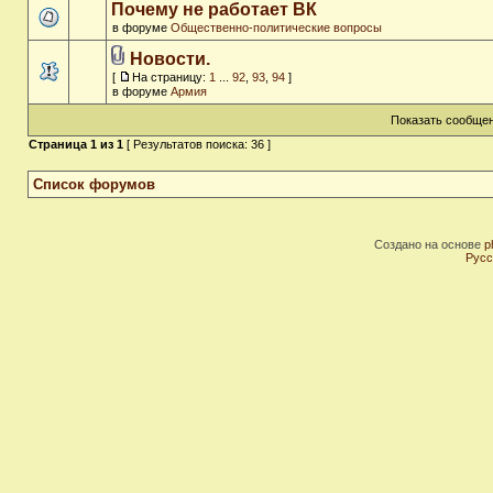
Почему не работает ВК
в форуме
Общественно-политические вопросы
Новости.
[
На страницу:
1
...
92
,
93
,
94
]
в форуме
Армия
Показать сообщен
Страница
1
из
1
[ Результатов поиска: 36 ]
Список форумов
Создано на основе
p
Русс