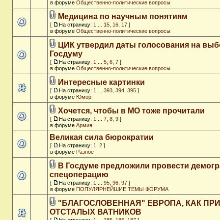
в форуме
Общественно-политические вопросы
Медицина по научным понятиям
[
На страницу:
1
...
15
,
16
,
17
]
в форуме
Общественно-политические вопросы
ЦИК утвердил даты голосования на выб
Госдуму
[
На страницу:
1
...
5
,
6
,
7
]
в форуме
Общественно-политические вопросы
Интересные картинки
[
На страницу:
1
...
393
,
394
,
395
]
в форуме
Юмор
Хочется, чтобы в МО тоже прочитали
[
На страницу:
1
...
7
,
8
,
9
]
в форуме
Армия
Великая сила бюрократии
[
На страницу:
1
,
2
]
в форуме
Разное
В Госдуме предложили провести демог
спецоперацию
[
На страницу:
1
...
95
,
96
,
97
]
в форуме
ПОПУЛЯРНЕЙШИЕ ТЕМЫ ФОРУМА
"БЛАГОСЛОВЕННАЯ" ЕВРОПА, КАК ПР
ОТСТАЛЫХ ВАТНИКОВ