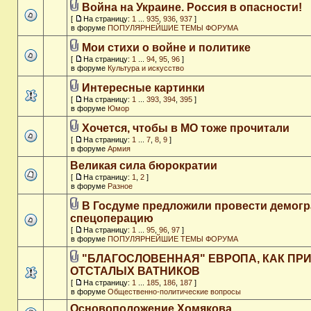
Война на Украине. Россия в опасности!
[
На страницу:
1
...
935
,
936
,
937
]
в форуме
ПОПУЛЯРНЕЙШИЕ ТЕМЫ ФОРУМА
Мои стихи о войне и политике
[
На страницу:
1
...
94
,
95
,
96
]
в форуме
Культура и искусство
Интересные картинки
[
На страницу:
1
...
393
,
394
,
395
]
в форуме
Юмор
Хочется, чтобы в МО тоже прочитали
[
На страницу:
1
...
7
,
8
,
9
]
в форуме
Армия
Великая сила бюрократии
[
На страницу:
1
,
2
]
в форуме
Разное
В Госдуме предложили провести демог
спецоперацию
[
На страницу:
1
...
95
,
96
,
97
]
в форуме
ПОПУЛЯРНЕЙШИЕ ТЕМЫ ФОРУМА
"БЛАГОСЛОВЕННАЯ" ЕВРОПА, КАК ПР
ОТСТАЛЫХ ВАТНИКОВ
[
На страницу:
1
...
185
,
186
,
187
]
в форуме
Общественно-политические вопросы
Основоположение Хомякова