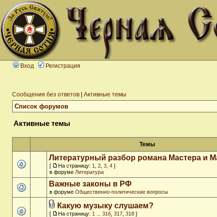
Вход
Регистрация
Сообщения без ответов
|
Активные темы
Список форумов
Активные темы
Темы
Литературный разбор романа Мастера и М
[
На страницу:
1
,
2
,
3
,
4
]
в форуме
Литература
Важные законы в РФ
в форуме
Общественно-политические вопросы
Какую музыку слушаем?
[
На страницу:
1
...
316
,
317
,
318
]