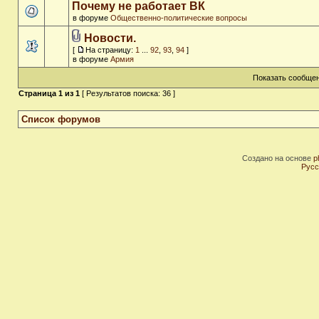
Почему не работает ВК
в форуме
Общественно-политические вопросы
Новости.
[
На страницу:
1
...
92
,
93
,
94
]
в форуме
Армия
Показать сообщен
Страница
1
из
1
[ Результатов поиска: 36 ]
Список форумов
Создано на основе
p
Русс