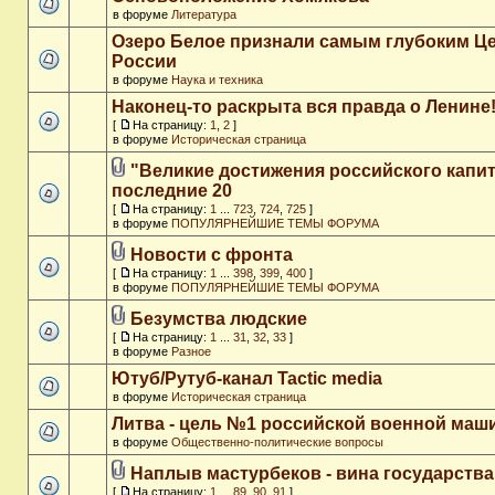
в форуме
Литература
Озеро Белое признали самым глубоким Ц
России
в форуме
Наука и техника
Наконец-то раскрыта вся правда о Ленине
[
На страницу:
1
,
2
]
в форуме
Историческая страница
"Великие достижения российского капит
последние 20
[
На страницу:
1
...
723
,
724
,
725
]
в форуме
ПОПУЛЯРНЕЙШИЕ ТЕМЫ ФОРУМА
Новости с фронта
[
На страницу:
1
...
398
,
399
,
400
]
в форуме
ПОПУЛЯРНЕЙШИЕ ТЕМЫ ФОРУМА
Безумства людские
[
На страницу:
1
...
31
,
32
,
33
]
в форуме
Разное
Ютуб/Рутуб-канал Tactic media
в форуме
Историческая страница
Литва - цель №1 российской военной ма
в форуме
Общественно-политические вопросы
Наплыв мастурбеков - вина государства
[
На страницу:
1
...
89
,
90
,
91
]