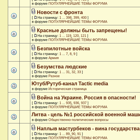
в форуме
ПОПУЛЯРНЕЙШИЕ ТЕМЫ ФОРУМА
Новости с фронта
[
На страницу:
1
...
398
,
399
,
400
]
в форуме
ПОПУЛЯРНЕЙШИЕ ТЕМЫ ФОРУМА
Красные должны быть запрещены!
[
На страницу:
1
...
119
,
120
,
121
]
в форуме
ПОПУЛЯРНЕЙШИЕ ТЕМЫ ФОРУМА
Безпилотные войска
[
На страницу:
1
...
7
,
8
,
9
]
в форуме
Армия
Безумства людские
[
На страницу:
1
...
31
,
32
,
33
]
в форуме
Разное
Ютуб/Рутуб-канал Tactic media
в форуме
Историческая страница
Война на Украине. Россия в опасности!
[
На страницу:
1
...
935
,
936
,
937
]
в форуме
ПОПУЛЯРНЕЙШИЕ ТЕМЫ ФОРУМА
Литва - цель №1 российской военной ма
в форуме
Общественно-политические вопросы
Наплыв мастурбеков - вина государства
[
На страницу:
1
...
89
,
90
,
91
]
в форуме
ПОПУЛЯРНЕЙШИЕ ТЕМЫ ФОРУМА