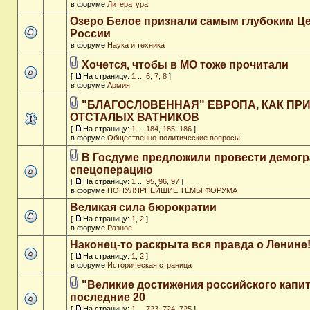
в форуме
Литература
Озеро Белое признали самым глубоким Ц
России
в форуме
Наука и техника
Хочется, чтобы в МО тоже прочитали
[
На страницу:
1
...
6
,
7
,
8
]
в форуме
Армия
"БЛАГОСЛОВЕННАЯ" ЕВРОПА, КАК ПР
ОТСТАЛЫХ ВАТНИКОВ
[
На страницу:
1
...
184
,
185
,
186
]
в форуме
Общественно-политические вопросы
В Госдуме предложили провести демог
спецоперацию
[
На страницу:
1
...
95
,
96
,
97
]
в форуме
ПОПУЛЯРНЕЙШИЕ ТЕМЫ ФОРУМА
Великая сила бюрократии
[
На страницу:
1
,
2
]
в форуме
Разное
Наконец-то раскрыта вся правда о Ленине
[
На страницу:
1
,
2
]
в форуме
Историческая страница
"Великие достижения российского капит
последние 20
[
На страницу:
1
...
723
,
724
,
725
]