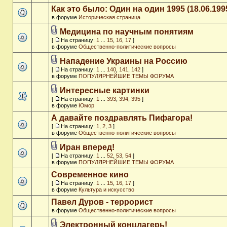
Как это было: Один на один 1995 (18.06.199
в форуме
Историческая страница
Медицина по научным понятиям
[
На страницу:
1
...
15
,
16
,
17
]
в форуме
Общественно-политические вопросы
Нападение Украины на Россию
[
На страницу:
1
...
140
,
141
,
142
]
в форуме
ПОПУЛЯРНЕЙШИЕ ТЕМЫ ФОРУМА
Интересные картинки
[
На страницу:
1
...
393
,
394
,
395
]
в форуме
Юмор
А давайте поздравлять Пифагора!
[
На страницу:
1
,
2
,
3
]
в форуме
Общественно-политические вопросы
Иран вперед!
[
На страницу:
1
...
52
,
53
,
54
]
в форуме
ПОПУЛЯРНЕЙШИЕ ТЕМЫ ФОРУМА
Современное кино
[
На страницу:
1
...
15
,
16
,
17
]
в форуме
Культура и искусство
Павел Дуров - террорист
в форуме
Общественно-политические вопросы
Электронный концлагерь!