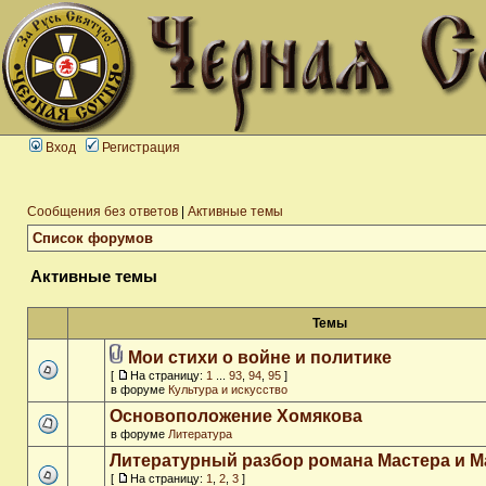
Вход
Регистрация
Сообщения без ответов
|
Активные темы
Список форумов
Активные темы
Темы
Мои стихи о войне и политике
[
На страницу:
1
...
93
,
94
,
95
]
в форуме
Культура и искусство
Основоположение Хомякова
в форуме
Литература
Литературный разбор романа Мастера и М
[
На страницу:
1
,
2
,
3
]