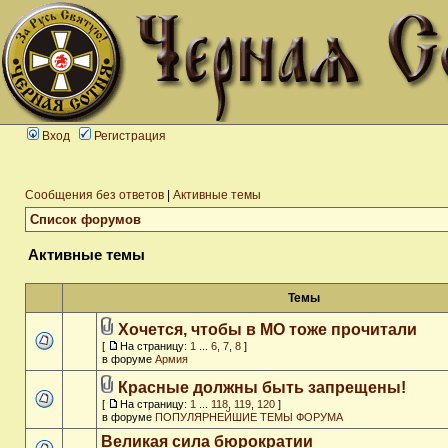
Вход
Регистрация
Сообщения без ответов
|
Активные темы
Список форумов
Активные темы
Темы
Хочется, чтобы в МО тоже прочитали
[
На страницу:
1
...
6
,
7
,
8
]
в форуме
Армия
Красные должны быть запрещены!
[
На страницу:
1
...
118
,
119
,
120
]
в форуме
ПОПУЛЯРНЕЙШИЕ ТЕМЫ ФОРУМА
Великая сила бюрократии