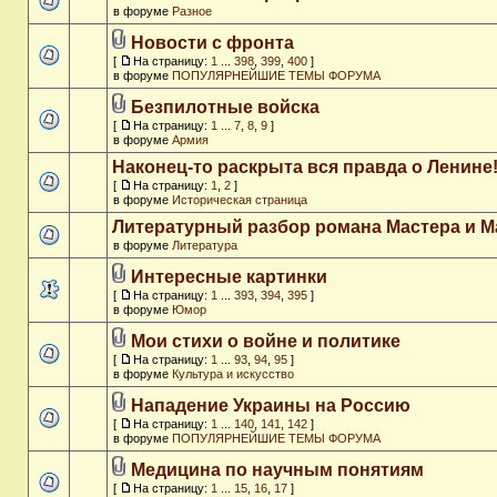
в форуме
Разное
Новости с фронта
[
На страницу:
1
...
398
,
399
,
400
]
в форуме
ПОПУЛЯРНЕЙШИЕ ТЕМЫ ФОРУМА
Безпилотные войска
[
На страницу:
1
...
7
,
8
,
9
]
в форуме
Армия
Наконец-то раскрыта вся правда о Ленине
[
На страницу:
1
,
2
]
в форуме
Историческая страница
Литературный разбор романа Мастера и М
в форуме
Литература
Интересные картинки
[
На страницу:
1
...
393
,
394
,
395
]
в форуме
Юмор
Мои стихи о войне и политике
[
На страницу:
1
...
93
,
94
,
95
]
в форуме
Культура и искусство
Нападение Украины на Россию
[
На страницу:
1
...
140
,
141
,
142
]
в форуме
ПОПУЛЯРНЕЙШИЕ ТЕМЫ ФОРУМА
Медицина по научным понятиям
[
На страницу:
1
...
15
,
16
,
17
]