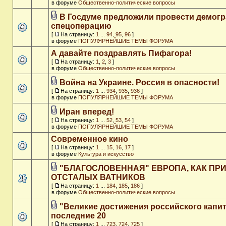
в форуме
Общественно-политические вопросы
В Госдуме предложили провести демог
спецоперацию
[
На страницу:
1
...
94
,
95
,
96
]
в форуме
ПОПУЛЯРНЕЙШИЕ ТЕМЫ ФОРУМА
А давайте поздравлять Пифагора!
[
На страницу:
1
,
2
,
3
]
в форуме
Общественно-политические вопросы
Война на Украине. Россия в опасности!
[
На страницу:
1
...
934
,
935
,
936
]
в форуме
ПОПУЛЯРНЕЙШИЕ ТЕМЫ ФОРУМА
Иран вперед!
[
На страницу:
1
...
52
,
53
,
54
]
в форуме
ПОПУЛЯРНЕЙШИЕ ТЕМЫ ФОРУМА
Современное кино
[
На страницу:
1
...
15
,
16
,
17
]
в форуме
Культура и искусство
"БЛАГОСЛОВЕННАЯ" ЕВРОПА, КАК ПР
ОТСТАЛЫХ ВАТНИКОВ
[
На страницу:
1
...
184
,
185
,
186
]
в форуме
Общественно-политические вопросы
"Великие достижения российского капит
последние 20
[
На страницу:
1
...
723
,
724
,
725
]