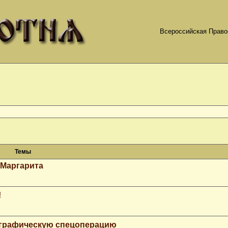
Всероссийская Право
Темы
 Маргарита
!
ографическую спецоперацию