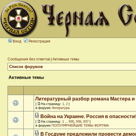
Вход
Регистрация
Сообщения без ответов
|
Активные темы
Список форумов
Активные темы
Литературный разбор романа Мастера и
[
На страницу:
1
,
2
]
в форуме
Литература
Война на Украине. Россия в опасности
[
На страницу:
1
...
935
,
936
,
937
]
в форуме
ПОПУЛЯРНЕЙШИЕ ТЕМЫ ФОРУМА
В Госдуме предложили провести дем