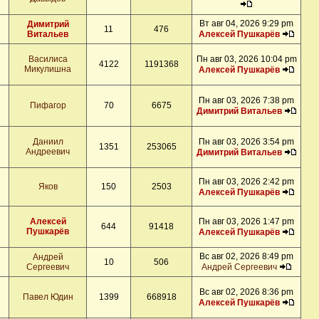
Вт авг 04, 2026 9:29 pm
Димитрий
11
476
Витальев
Алексей Пушкарёв
Василиса
Пн авг 03, 2026 10:04 pm
4122
1191368
Микулишна
Алексей Пушкарёв
Пн авг 03, 2026 7:38 pm
Пифагор
70
6675
Димитрий Витальев
Даниил
Пн авг 03, 2026 3:54 pm
1351
253065
Андреевич
Димитрий Витальев
Пн авг 03, 2026 2:42 pm
Яков
150
2503
Алексей Пушкарёв
Алексей
Пн авг 03, 2026 1:47 pm
644
91418
Пушкарёв
Алексей Пушкарёв
Вс авг 02, 2026 8:49 pm
Андрей
10
506
Сергеевич
Андрей Сергеевич
Вс авг 02, 2026 8:36 pm
Павел Юдин
1399
668918
Алексей Пушкарёв