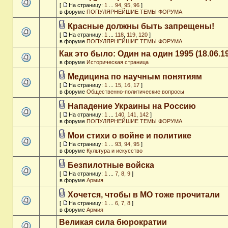
[
На страницу:
1
...
94
,
95
,
96
]
в форуме
ПОПУЛЯРНЕЙШИЕ ТЕМЫ ФОРУМА
Красные должны быть запрещены!
[
На страницу:
1
...
118
,
119
,
120
]
в форуме
ПОПУЛЯРНЕЙШИЕ ТЕМЫ ФОРУМА
Как это было: Один на один 1995 (18.06.1
в форуме
Историческая страница
Медицина по научным понятиям
[
На страницу:
1
...
15
,
16
,
17
]
в форуме
Общественно-политические вопросы
Нападение Украины на Россию
[
На страницу:
1
...
140
,
141
,
142
]
в форуме
ПОПУЛЯРНЕЙШИЕ ТЕМЫ ФОРУМА
Мои стихи о войне и политике
[
На страницу:
1
...
93
,
94
,
95
]
в форуме
Культура и искусство
Безпилотные войска
[
На страницу:
1
...
7
,
8
,
9
]
в форуме
Армия
Хочется, чтобы в МО тоже прочитали
[
На страницу:
1
...
6
,
7
,
8
]
в форуме
Армия
Великая сила бюрократии