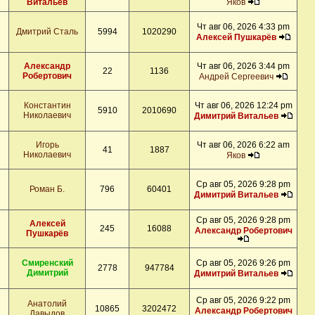
Витальев
Яков
Чт авг 06, 2026 4:33 pm
Дмитрий Сталь
5994
1020290
Алексей Пушкарёв
Александр
Чт авг 06, 2026 3:44 pm
22
1136
Робертович
Андрей Сергеевич
Константин
Чт авг 06, 2026 12:24 pm
5910
2010690
Николаевич
Димитрий Витальев
Игорь
Чт авг 06, 2026 6:22 am
41
1887
Николаевич
Яков
Ср авг 05, 2026 9:28 pm
Роман Б.
796
60401
Димитрий Витальев
Ср авг 05, 2026 9:28 pm
Алексей
245
16088
Александр Робертович
Пушкарёв
Смиренский
Ср авг 05, 2026 9:26 pm
2778
947784
Димитрий
Димитрий Витальев
Ср авг 05, 2026 9:22 pm
Анатолий
10865
3202472
Александр Робертович
Давыдов