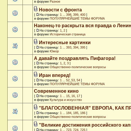
в форуме
Разное
Новости с фронта
[
На страницу:
1
...
398
,
399
,
400
]
в форуме
ПОПУЛЯРНЕЙШИЕ ТЕМЫ ФОРУМА
Наконец-то раскрыта вся правда о Ленин
[
На страницу:
1
,
2
]
в форуме
Историческая страница
Интересные картинки
[
На страницу:
1
...
393
,
394
,
395
]
в форуме
Юмор
А давайте поздравлять Пифагора!
[
На страницу:
1
,
2
,
3
]
в форуме
Общественно-политические вопросы
Иран вперед!
[
На страницу:
1
...
52
,
53
,
54
]
в форуме
ПОПУЛЯРНЕЙШИЕ ТЕМЫ ФОРУМА
Современное кино
[
На страницу:
1
...
15
,
16
,
17
]
в форуме
Культура и искусство
"БЛАГОСЛОВЕННАЯ" ЕВРОПА, КАК П
[
На страницу:
1
...
184
,
185
,
186
]
в форуме
Общественно-политические вопросы
"Великие достижения российского кап
[
На страницу:
1
...
723
,
724
,
725
]