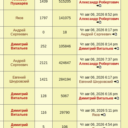
1439
515205
Александр Робертович
Пушкарёв
Чт авг 06, 2026 8:52 pm
Яков
1797
141075
Александр Робертович
Чт авг 06, 2026 8:17 pm
Андрей
0
18
Сергеевич
Андрей Сергеевич
Димитрий
Чт авг 06, 2026 8:14 pm
252
105846
Витальев
Димитрий Витальев
Чт авг 06, 2026 7:37 pm
Андрей
2121
424647
Александр Робертович
Сергеевич
Евгений
Чт авг 06, 2026 6:17 pm
1421
284194
Шнуровский
Евгений Шнуровский
Димитрий
Чт авг 06, 2026 6:16 pm
128
5067
Витальев
Димитрий Витальев
Димитрий
Чт авг 06, 2026 5:11 pm
116
29790
Витальев
Яков
Чт авг 06, 2026 4:54 pm
Димитрий
5
106