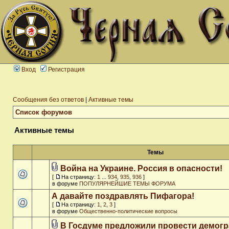
Вход
Регистрация
Сообщения без ответов
|
Активные темы
Список форумов
Активные темы
Темы
Война на Украине. Россия в опасности!
[
На страницу:
1
...
934
,
935
,
936
]
в форуме
ПОПУЛЯРНЕЙШИЕ ТЕМЫ ФОРУМА
А давайте поздравлять Пифагора!
[
На страницу:
1
,
2
,
3
]
в форуме
Общественно-политические вопросы
В Госдуме предложили провести демог