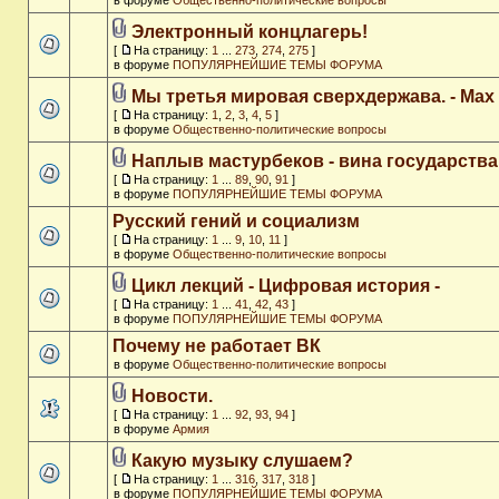
в форуме
Общественно-политические вопросы
Электронный концлагерь!
[
На страницу:
1
...
273
,
274
,
275
]
в форуме
ПОПУЛЯРНЕЙШИЕ ТЕМЫ ФОРУМА
Мы третья мировая сверхдержава. - Max
[
На страницу:
1
,
2
,
3
,
4
,
5
]
в форуме
Общественно-политические вопросы
Наплыв мастурбеков - вина государства
[
На страницу:
1
...
89
,
90
,
91
]
в форуме
ПОПУЛЯРНЕЙШИЕ ТЕМЫ ФОРУМА
Русский гений и социализм
[
На страницу:
1
...
9
,
10
,
11
]
в форуме
Общественно-политические вопросы
Цикл лекций - Цифровая история -
[
На страницу:
1
...
41
,
42
,
43
]
в форуме
ПОПУЛЯРНЕЙШИЕ ТЕМЫ ФОРУМА
Почему не работает ВК
в форуме
Общественно-политические вопросы
Новости.
[
На страницу:
1
...
92
,
93
,
94
]
в форуме
Армия
Какую музыку слушаем?
[
На страницу:
1
...
316
,
317
,
318
]
в форуме
ПОПУЛЯРНЕЙШИЕ ТЕМЫ ФОРУМА