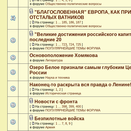
[
На страницу:
1
...
4
,
5
,
6
]
в форуме
Общественно-политические вопросы
"БЛАГОСЛОВЕННАЯ" ЕВРОПА, КАК ПР
ОТСТАЛЫХ ВАТНИКОВ
[
На страницу:
1
...
185
,
186
,
187
]
в форуме
Общественно-политические вопросы
"Великие достижения российского капит
последние 20
[
На страницу:
1
...
723
,
724
,
725
]
в форуме
ПОПУЛЯРНЕЙШИЕ ТЕМЫ ФОРУМА
Основоположение Хомякова
в форуме
Литература
Озеро Белое признали самым глубоким Ц
России
в форуме
Наука и техника
Наконец-то раскрыта вся правда о Ленине
[
На страницу:
1
,
2
]
в форуме
Историческая страница
Новости с фронта
[
На страницу:
1
...
398
,
399
,
400
]
в форуме
ПОПУЛЯРНЕЙШИЕ ТЕМЫ ФОРУМА
Безпилотные войска
[
На страницу:
1
...
7
,
8
,
9
]
в форуме
Армия