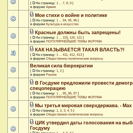
[
На страницу:
1
...
7
,
8
,
9
]
в форуме
Армия
Мои стихи о войне и политике
[
На страницу:
1
...
94
,
95
,
96
]
в форуме
Культура и искусство
Красные должны быть запрещены!
[
На страницу:
1
...
119
,
120
,
121
]
в форуме
ПОПУЛЯРНЕЙШИЕ ТЕМЫ ФОРУМА
КАК НАЗЫВАЕТСЯ ТАКАЯ ВЛАСТЬ?!
[
На страницу:
1
...
411
,
412
,
413
]
в форуме
Общественно-политические вопросы
Великая сила бюрократии
[
На страницу:
1
,
2
]
в форуме
Разное
В Госдуме предложили провести демог
спецоперацию
[
На страницу:
1
...
95
,
96
,
97
]
в форуме
ПОПУЛЯРНЕЙШИЕ ТЕМЫ ФОРУМА
Мы третья мировая сверхдержава. - Max
[
На страницу:
1
,
2
,
3
,
4
,
5
]
в форуме
Общественно-политические вопросы
ЦИК утвердил даты голосования на выб
Госдуму