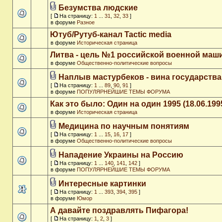
Безумства людские
[
На страницу:
1
...
31
,
32
,
33
]
в форуме
Разное
Ютуб/Рутуб-канал Tactic media
в форуме
Историческая страница
Литва - цель №1 российской военной ма
в форуме
Общественно-политические вопросы
Наплыв мастурбеков - вина государства
[
На страницу:
1
...
89
,
90
,
91
]
в форуме
ПОПУЛЯРНЕЙШИЕ ТЕМЫ ФОРУМА
Как это было: Один на один 1995 (18.06.199
в форуме
Историческая страница
Медицина по научным понятиям
[
На страницу:
1
...
15
,
16
,
17
]
в форуме
Общественно-политические вопросы
Нападение Украины на Россию
[
На страницу:
1
...
140
,
141
,
142
]
в форуме
ПОПУЛЯРНЕЙШИЕ ТЕМЫ ФОРУМА
Интересные картинки
[
На страницу:
1
...
393
,
394
,
395
]
в форуме
Юмор
А давайте поздравлять Пифагора!
[
На страницу:
1
,
2
,
3
]