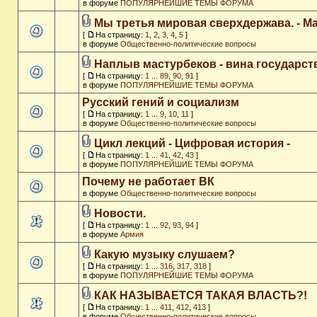
в форуме
ПОПУЛЯРНЕЙШИЕ ТЕМЫ ФОРУМА
Мы третья мировая сверхдержава. - M
[
На страницу:
1
,
2
,
3
,
4
,
5
]
в форуме
Общественно-политические вопросы
Наплыв мастурбеков - вина государст
[
На страницу:
1
...
89
,
90
,
91
]
в форуме
ПОПУЛЯРНЕЙШИЕ ТЕМЫ ФОРУМА
Русский гений и социализм
[
На страницу:
1
...
9
,
10
,
11
]
в форуме
Общественно-политические вопросы
Цикл лекций - Цифровая история -
[
На страницу:
1
...
41
,
42
,
43
]
в форуме
ПОПУЛЯРНЕЙШИЕ ТЕМЫ ФОРУМА
Почему не работает ВК
в форуме
Общественно-политические вопросы
Новости.
[
На страницу:
1
...
92
,
93
,
94
]
в форуме
Армия
Какую музыку слушаем?
[
На страницу:
1
...
316
,
317
,
318
]
в форуме
ПОПУЛЯРНЕЙШИЕ ТЕМЫ ФОРУМА
КАК НАЗЫВАЕТСЯ ТАКАЯ ВЛАСТЬ?!
[
На страницу:
1
...
411
,
412
,
413
]
в форуме
Общественно-политические вопросы