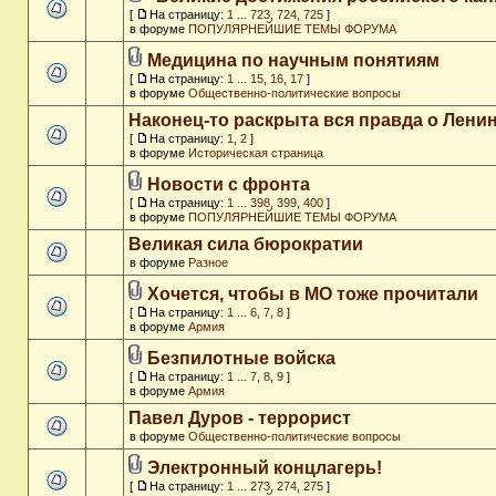
[
На страницу:
1
...
723
,
724
,
725
]
в форуме
ПОПУЛЯРНЕЙШИЕ ТЕМЫ ФОРУМА
Медицина по научным понятиям
[
На страницу:
1
...
15
,
16
,
17
]
в форуме
Общественно-политические вопросы
Наконец-то раскрыта вся правда о Ленин
[
На страницу:
1
,
2
]
в форуме
Историческая страница
Новости с фронта
[
На страницу:
1
...
398
,
399
,
400
]
в форуме
ПОПУЛЯРНЕЙШИЕ ТЕМЫ ФОРУМА
Великая сила бюрократии
в форуме
Разное
Хочется, чтобы в МО тоже прочитали
[
На страницу:
1
...
6
,
7
,
8
]
в форуме
Армия
Безпилотные войска
[
На страницу:
1
...
7
,
8
,
9
]
в форуме
Армия
Павел Дуров - террорист
в форуме
Общественно-политические вопросы
Электронный концлагерь!
[
На страницу:
1
...
273
,
274
,
275
]