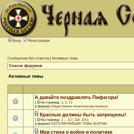
Вход
Регистрация
Сообщения без ответов
|
Активные темы
Список форумов
Активные темы
А давайте поздравлять Пифагора!
[
На страницу:
1
,
2
,
3
]
в форуме
Общественно-политические вопросы
Красные должны быть запрещены!
[
На страницу:
1
...
117
,
118
,
119
]
в форуме
ПОПУЛЯРНЕЙШИЕ ТЕМЫ ФОРУМА
Мои стихи о войне и политике