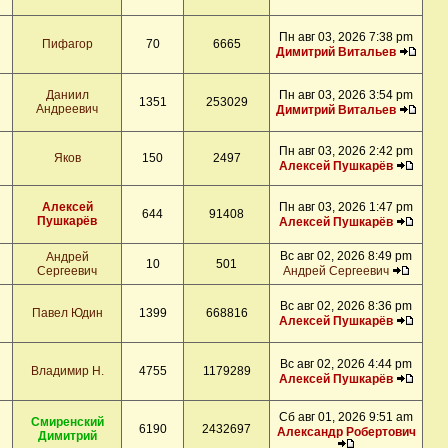
Пн авг 03, 2026 7:38 pm
Пифагор
70
6665
Димитрий Витальев
Даниил
Пн авг 03, 2026 3:54 pm
1351
253029
Андреевич
Димитрий Витальев
Пн авг 03, 2026 2:42 pm
Яков
150
2497
Алексей Пушкарёв
Алексей
Пн авг 03, 2026 1:47 pm
644
91408
Пушкарёв
Алексей Пушкарёв
Вс авг 02, 2026 8:49 pm
Андрей
10
501
Сергеевич
Андрей Сергеевич
Вс авг 02, 2026 8:36 pm
Павел Юдин
1399
668816
Алексей Пушкарёв
Вс авг 02, 2026 4:44 pm
Владимир Н.
4755
1179289
Алексей Пушкарёв
Сб авг 01, 2026 9:51 am
Смиренский
6190
2432697
Александр Робертович
Димитрий