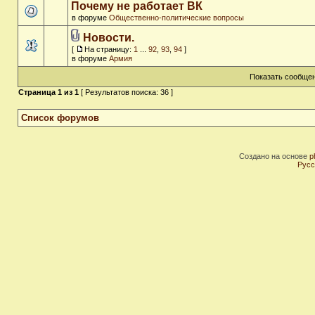
Почему не работает ВК
в форуме
Общественно-политические вопросы
Новости.
[
На страницу:
1
...
92
,
93
,
94
]
в форуме
Армия
Показать сообщен
Страница
1
из
1
[ Результатов поиска: 36 ]
Список форумов
Создано на основе
p
Русс