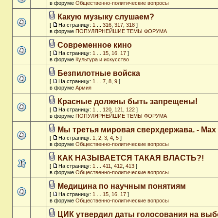
в форуме
Общественно-политические вопросы
Какую музыку слушаем?
[
На страницу:
1
...
316
,
317
,
318
]
в форуме
ПОПУЛЯРНЕЙШИЕ ТЕМЫ ФОРУМА
Современное кино
[
На страницу:
1
...
15
,
16
,
17
]
в форуме
Культура и искусство
Безпилотные войска
[
На страницу:
1
...
7
,
8
,
9
]
в форуме
Армия
Красные должны быть запрещены!
[
На страницу:
1
...
120
,
121
,
122
]
в форуме
ПОПУЛЯРНЕЙШИЕ ТЕМЫ ФОРУМА
Мы третья мировая сверхдержава. - Max
[
На страницу:
1
,
2
,
3
,
4
,
5
]
в форуме
Общественно-политические вопросы
КАК НАЗЫВАЕТСЯ ТАКАЯ ВЛАСТЬ?!
[
На страницу:
1
...
411
,
412
,
413
]
в форуме
Общественно-политические вопросы
Медицина по научным понятиям
[
На страницу:
1
...
15
,
16
,
17
]
в форуме
Общественно-политические вопросы
ЦИК утвердил даты голосования на выб