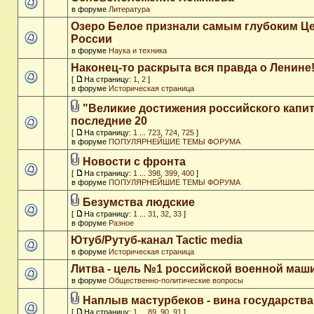
в форуме
Литература
Озеро Белое признали самым глубоким Ц
России
в форуме
Наука и техника
Наконец-то раскрыта вся правда о Ленине
[
На страницу:
1
,
2
]
в форуме
Историческая страница
"Великие достижения российского капит
последние 20
[
На страницу:
1
...
723
,
724
,
725
]
в форуме
ПОПУЛЯРНЕЙШИЕ ТЕМЫ ФОРУМА
Новости с фронта
[
На страницу:
1
...
398
,
399
,
400
]
в форуме
ПОПУЛЯРНЕЙШИЕ ТЕМЫ ФОРУМА
Безумства людские
[
На страницу:
1
...
31
,
32
,
33
]
в форуме
Разное
Ютуб/Рутуб-канал Tactic media
в форуме
Историческая страница
Литва - цель №1 российской военной ма
в форуме
Общественно-политические вопросы
Наплыв мастурбеков - вина государства
[
На страницу:
1
...
89
,
90
,
91
]