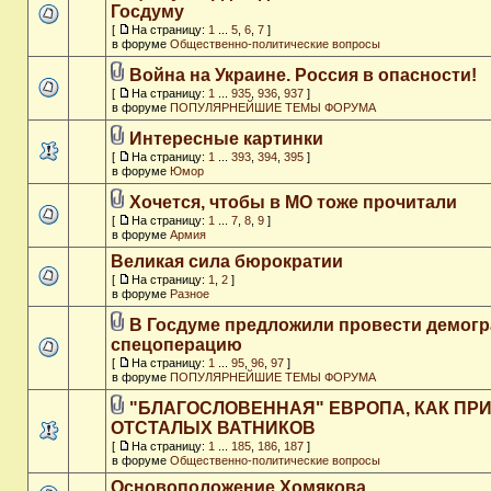
Госдуму
[
На страницу:
1
...
5
,
6
,
7
]
в форуме
Общественно-политические вопросы
Война на Украине. Россия в опасности!
[
На страницу:
1
...
935
,
936
,
937
]
в форуме
ПОПУЛЯРНЕЙШИЕ ТЕМЫ ФОРУМА
Интересные картинки
[
На страницу:
1
...
393
,
394
,
395
]
в форуме
Юмор
Хочется, чтобы в МО тоже прочитали
[
На страницу:
1
...
7
,
8
,
9
]
в форуме
Армия
Великая сила бюрократии
[
На страницу:
1
,
2
]
в форуме
Разное
В Госдуме предложили провести демог
спецоперацию
[
На страницу:
1
...
95
,
96
,
97
]
в форуме
ПОПУЛЯРНЕЙШИЕ ТЕМЫ ФОРУМА
"БЛАГОСЛОВЕННАЯ" ЕВРОПА, КАК ПР
ОТСТАЛЫХ ВАТНИКОВ
[
На страницу:
1
...
185
,
186
,
187
]
в форуме
Общественно-политические вопросы
Основоположение Хомякова