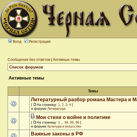
Вход
Регистрация
Сообщения без ответов
|
Активные темы
Список форумов
Активные темы
Темы
Литературный разбор романа Мастера и М
[
На страницу:
1
,
2
,
3
,
4
]
в форуме
Литература
Мои стихи о войне и политике
[
На страницу:
1
...
94
,
95
,
96
]
в форуме
Культура и искусство
Важные законы в РФ