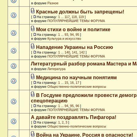
в форуме
Разное
Красные должны быть запрещены!
[
На страницу:
1
...
117
,
118
,
119
]
в форуме
ПОПУЛЯРНЕЙШИЕ ТЕМЫ ФОРУМА
Мои стихи о войне и политике
[
На страницу:
1
...
93
,
94
,
95
]
в форуме
Культура и искусство
Нападение Украины на Россию
[
На страницу:
1
...
140
,
141
,
142
]
в форуме
ПОПУЛЯРНЕЙШИЕ ТЕМЫ ФОРУМА
Литературный разбор романа Мастера и М
в форуме
Литература
Медицина по научным понятиям
[
На страницу:
1
...
15
,
16
,
17
]
в форуме
Общественно-политические вопросы
В Госдуме предложили провести демог
спецоперацию
[
На страницу:
1
...
94
,
95
,
96
]
в форуме
ПОПУЛЯРНЕЙШИЕ ТЕМЫ ФОРУМА
А давайте поздравлять Пифагора!
[
На страницу:
1
,
2
,
3
]
в форуме
Общественно-политические вопросы
Война на Украине. Россия в опасности!