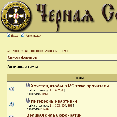
Вход
Регистрация
Сообщения без ответов
|
Активные темы
Список форумов
Активные темы
Темы
Хочется, чтобы в МО тоже прочитали
[
На страницу:
1
...
6
,
7
,
8
]
в форуме
Армия
Интересные картинки
[
На страницу:
1
...
393
,
394
,
395
]
в форуме
Юмор
Великая сила бюрократии