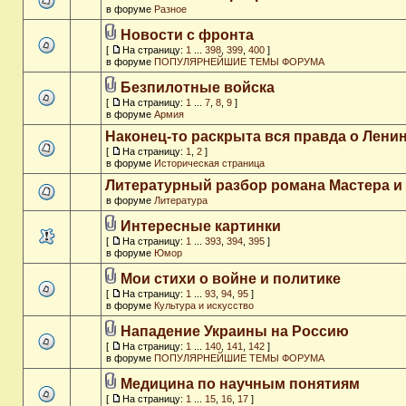
в форуме
Разное
Новости с фронта
[
На страницу:
1
...
398
,
399
,
400
]
в форуме
ПОПУЛЯРНЕЙШИЕ ТЕМЫ ФОРУМА
Безпилотные войска
[
На страницу:
1
...
7
,
8
,
9
]
в форуме
Армия
Наконец-то раскрыта вся правда о Ленин
[
На страницу:
1
,
2
]
в форуме
Историческая страница
Литературный разбор романа Мастера и
в форуме
Литература
Интересные картинки
[
На страницу:
1
...
393
,
394
,
395
]
в форуме
Юмор
Мои стихи о войне и политике
[
На страницу:
1
...
93
,
94
,
95
]
в форуме
Культура и искусство
Нападение Украины на Россию
[
На страницу:
1
...
140
,
141
,
142
]
в форуме
ПОПУЛЯРНЕЙШИЕ ТЕМЫ ФОРУМА
Медицина по научным понятиям
[
На страницу:
1
...
15
,
16
,
17
]