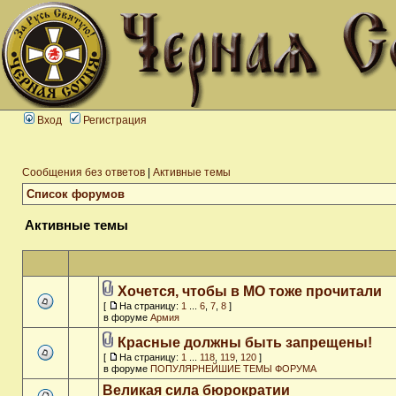
Вход
Регистрация
Сообщения без ответов
|
Активные темы
Список форумов
Активные темы
Хочется, чтобы в МО тоже прочитали
[
На страницу:
1
...
6
,
7
,
8
]
в форуме
Армия
Красные должны быть запрещены!
[
На страницу:
1
...
118
,
119
,
120
]
в форуме
ПОПУЛЯРНЕЙШИЕ ТЕМЫ ФОРУМА
Великая сила бюрократии