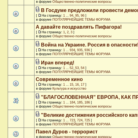
в форуме
Общественно-политические вопросы
В Госдуме предложили провести дем
[
На страницу:
1
...
94
,
95
,
96
]
в форуме
ПОПУЛЯРНЕЙШИЕ ТЕМЫ ФОРУМА
А давайте поздравлять Пифагора!
[
На страницу:
1
,
2
,
3
]
в форуме
Общественно-политические вопросы
Война на Украине. Россия в опасности
[
На страницу:
1
...
934
,
935
,
936
]
в форуме
ПОПУЛЯРНЕЙШИЕ ТЕМЫ ФОРУМА
Иран вперед!
[
На страницу:
1
...
52
,
53
,
54
]
в форуме
ПОПУЛЯРНЕЙШИЕ ТЕМЫ ФОРУМА
Современное кино
[
На страницу:
1
...
15
,
16
,
17
]
в форуме
Культура и искусство
"БЛАГОСЛОВЕННАЯ" ЕВРОПА, КАК П
[
На страницу:
1
...
184
,
185
,
186
]
в форуме
Общественно-политические вопросы
"Великие достижения российского кап
[
На страницу:
1
...
723
,
724
,
725
]
в форуме
ПОПУЛЯРНЕЙШИЕ ТЕМЫ ФОРУМА
Павел Дуров - террорист
в форуме
Общественно-политические вопросы