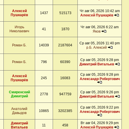
Алексей
Чт авг 06, 2026 10:42 am
1437
515173
Пушкарёв
Алексей Пушкарёв
Игорь
Чт авг 06, 2026 6:22 am
41
1870
Николаевич
Яков
Ср авг 05, 2026 11:40 pm
Роман Б.
14039
2187604
р.Б. Алексий
Ср авг 05, 2026 9:28 pm
Роман Б.
796
60390
Димитрий Витальев
Ср авг 05, 2026 9:28 pm
Алексей
245
16083
Александр Робертович
Пушкарёв
Смиренский
Ср авг 05, 2026 9:26 pm
2778
947759
Димитрий
Димитрий Витальев
Ср авг 05, 2026 9:22 pm
Анатолий
10865
3202385
Александр Робертович
Давыдов
Вт авг 04, 2026 9:29 pm
Димитрий
11
458
Витальев
Алексей Пушкарёв