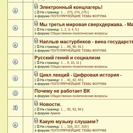
Электронный концлагерь!
[
На страницу:
1
...
273
,
274
,
275
]
в форуме
ПОПУЛЯРНЕЙШИЕ ТЕМЫ ФОРУМА
Мы третья мировая сверхдержава. - M
[
На страницу:
1
,
2
,
3
,
4
,
5
]
в форуме
Общественно-политические вопросы
Наплыв мастурбеков - вина государст
[
На страницу:
1
...
89
,
90
,
91
]
в форуме
ПОПУЛЯРНЕЙШИЕ ТЕМЫ ФОРУМА
Русский гений и социализм
[
На страницу:
1
...
9
,
10
,
11
]
в форуме
Общественно-политические вопросы
Цикл лекций - Цифровая история -
[
На страницу:
1
...
41
,
42
,
43
]
в форуме
ПОПУЛЯРНЕЙШИЕ ТЕМЫ ФОРУМА
Почему не работает ВК
в форуме
Общественно-политические вопросы
Новости.
[
На страницу:
1
...
92
,
93
,
94
]
в форуме
Армия
Какую музыку слушаем?
[
На страницу:
1
...
316
,
317
,
318
]
в форуме
ПОПУЛЯРНЕЙШИЕ ТЕМЫ ФОРУМА