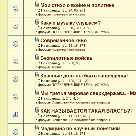
Мои стихи о войне и политике
[
На страницу:
1
...
94
,
95
,
96
]
в форуме
Культура и искусство
Какую музыку слушаем?
[
На страницу:
1
...
316
,
317
,
318
]
в форуме
ПОПУЛЯРНЕЙШИЕ ТЕМЫ ФОРУМА
Современное кино
[
На страницу:
1
...
15
,
16
,
17
]
в форуме
Культура и искусство
Безпилотные войска
[
На страницу:
1
...
7
,
8
,
9
]
в форуме
Армия
Красные должны быть запрещены!
[
На страницу:
1
...
120
,
121
,
122
]
в форуме
ПОПУЛЯРНЕЙШИЕ ТЕМЫ ФОРУМА
Мы третья мировая сверхдержава. - M
[
На страницу:
1
,
2
,
3
,
4
,
5
]
в форуме
Общественно-политические вопросы
КАК НАЗЫВАЕТСЯ ТАКАЯ ВЛАСТЬ?!
[
На страницу:
1
...
411
,
412
,
413
]
в форуме
Общественно-политические вопросы
Медицина по научным понятиям
[
На страницу:
1
...
15
,
16
,
17
]