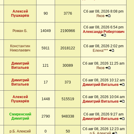
Алексей
Сб авг 08, 2026 8:08 pm
90
3776
Пушкарёв
Яков
Сб авг 08, 2026 6:54 pm
Роман Б.
14049
2190966
Александр Робертович
Константин
Сб авг 08, 2026 2:02 pm
5911
2018122
Николаевич
Елена***
Димитрий
Сб авг 08, 2026 11:25 am
121
30089
Витальев
Яков
Димитрий
Сб авг 08, 2026 10:12 am
17
373
Витальев
Димитрий Витальев
Алексей
Сб авг 08, 2026 10:04 am
1448
515519
Пушкарёв
Димитрий Витальев
Смиренский
Сб авг 08, 2026 9:27 am
2790
948338
Димитрий
Димитрий Витальев
Сб авг 08, 2026 12:23 am
р.Б. Алексий
0
50
р.Б. Алексий