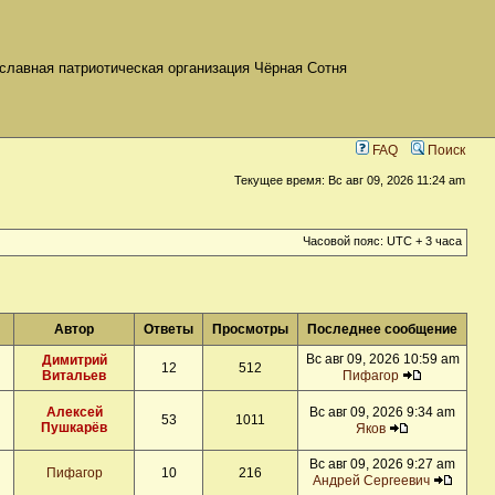
славная патриотическая организация Чёрная Сотня
FAQ
Поиск
Текущее время: Вс авг 09, 2026 11:24 am
Часовой пояс: UTC + 3 часа
Автор
Ответы
Просмотры
Последнее сообщение
Вс авг 09, 2026 10:59 am
Димитрий
12
512
Витальев
Пифагор
Алексей
Вс авг 09, 2026 9:34 am
53
1011
Пушкарёв
Яков
Вс авг 09, 2026 9:27 am
Пифагор
10
216
Андрей Сергеевич