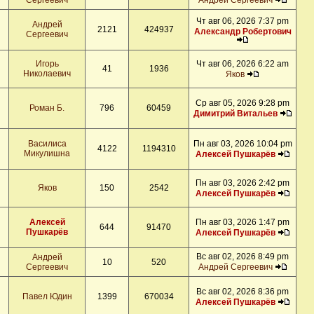
Сергеевич
Андрей Сергеевич
Чт авг 06, 2026 7:37 pm
Андрей
2121
424937
Александр Робертович
Сергеевич
Игорь
Чт авг 06, 2026 6:22 am
41
1936
Николаевич
Яков
Ср авг 05, 2026 9:28 pm
Роман Б.
796
60459
Димитрий Витальев
Василиса
Пн авг 03, 2026 10:04 pm
4122
1194310
Микулишна
Алексей Пушкарёв
Пн авг 03, 2026 2:42 pm
Яков
150
2542
Алексей Пушкарёв
Алексей
Пн авг 03, 2026 1:47 pm
644
91470
Пушкарёв
Алексей Пушкарёв
Вс авг 02, 2026 8:49 pm
Андрей
10
520
Сергеевич
Андрей Сергеевич
Вс авг 02, 2026 8:36 pm
Павел Юдин
1399
670034
Алексей Пушкарёв