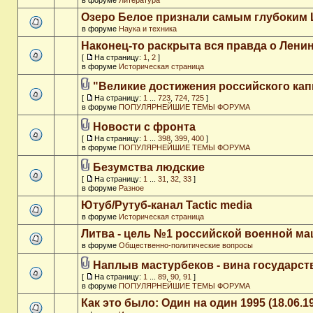
в форуме
Литература
Озеро Белое признали самым глубоким
в форуме
Наука и техника
Наконец-то раскрыта вся правда о Ленин
[
На страницу:
1
,
2
]
в форуме
Историческая страница
"Великие достижения российского кап
[
На страницу:
1
...
723
,
724
,
725
]
в форуме
ПОПУЛЯРНЕЙШИЕ ТЕМЫ ФОРУМА
Новости с фронта
[
На страницу:
1
...
398
,
399
,
400
]
в форуме
ПОПУЛЯРНЕЙШИЕ ТЕМЫ ФОРУМА
Безумства людские
[
На страницу:
1
...
31
,
32
,
33
]
в форуме
Разное
Ютуб/Рутуб-канал Tactic media
в форуме
Историческая страница
Литва - цель №1 российской военной м
в форуме
Общественно-политические вопросы
Наплыв мастурбеков - вина государст
[
На страницу:
1
...
89
,
90
,
91
]
в форуме
ПОПУЛЯРНЕЙШИЕ ТЕМЫ ФОРУМА
Как это было: Один на один 1995 (18.06.1