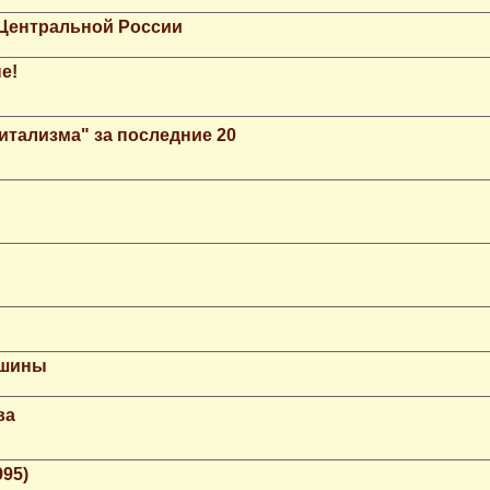
 Центральной России
е!
итализма" за последние 20
ашины
ва
995)