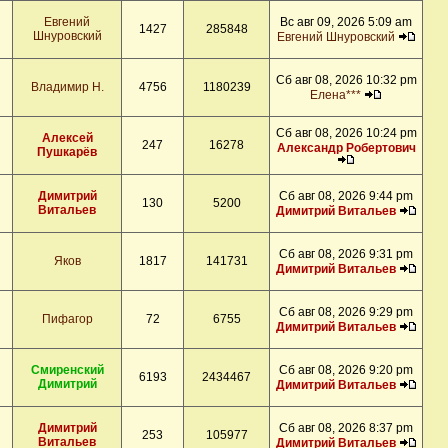
Евгений
Вс авг 09, 2026 5:09 am
1427
285848
Шнуровский
Евгений Шнуровский
Сб авг 08, 2026 10:32 pm
Владимир Н.
4756
1180239
Елена***
Сб авг 08, 2026 10:24 pm
Алексей
247
16278
Александр Робертович
Пушкарёв
Димитрий
Сб авг 08, 2026 9:44 pm
130
5200
Витальев
Димитрий Витальев
Сб авг 08, 2026 9:31 pm
Яков
1817
141731
Димитрий Витальев
Сб авг 08, 2026 9:29 pm
Пифагор
72
6755
Димитрий Витальев
Смиренский
Сб авг 08, 2026 9:20 pm
6193
2434467
Димитрий
Димитрий Витальев
Димитрий
Сб авг 08, 2026 8:37 pm
253
105977
Витальев
Димитрий Витальев