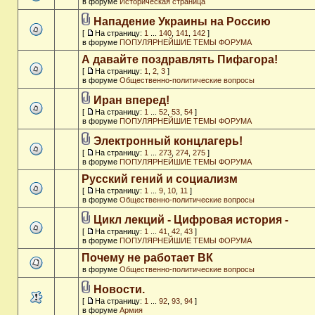
в форуме
Историческая страница
Нападение Украины на Россию
[
На страницу:
1
...
140
,
141
,
142
]
в форуме
ПОПУЛЯРНЕЙШИЕ ТЕМЫ ФОРУМА
А давайте поздравлять Пифагора!
[
На страницу:
1
,
2
,
3
]
в форуме
Общественно-политические вопросы
Иран вперед!
[
На страницу:
1
...
52
,
53
,
54
]
в форуме
ПОПУЛЯРНЕЙШИЕ ТЕМЫ ФОРУМА
Электронный концлагерь!
[
На страницу:
1
...
273
,
274
,
275
]
в форуме
ПОПУЛЯРНЕЙШИЕ ТЕМЫ ФОРУМА
Русский гений и социализм
[
На страницу:
1
...
9
,
10
,
11
]
в форуме
Общественно-политические вопросы
Цикл лекций - Цифровая история -
[
На страницу:
1
...
41
,
42
,
43
]
в форуме
ПОПУЛЯРНЕЙШИЕ ТЕМЫ ФОРУМА
Почему не работает ВК
в форуме
Общественно-политические вопросы
Новости.
[
На страницу:
1
...
92
,
93
,
94
]
в форуме
Армия