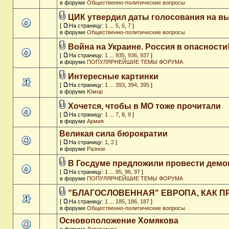
в форуме
Общественно-политические вопросы
ЦИК утвердил даты голосования на в
[
На страницу:
1
...
5
,
6
,
7
]
в форуме
Общественно-политические вопросы
Война на Украине. Россия в опасности
[
На страницу:
1
...
935
,
936
,
937
]
в форуме
ПОПУЛЯРНЕЙШИЕ ТЕМЫ ФОРУМА
Интересные картинки
[
На страницу:
1
...
393
,
394
,
395
]
в форуме
Юмор
Хочется, чтобы в МО тоже прочитали
[
На страницу:
1
...
7
,
8
,
9
]
в форуме
Армия
Великая сила бюрократии
[
На страницу:
1
,
2
]
в форуме
Разное
В Госдуме предложили провести дем
[
На страницу:
1
...
95
,
96
,
97
]
в форуме
ПОПУЛЯРНЕЙШИЕ ТЕМЫ ФОРУМА
"БЛАГОСЛОВЕННАЯ" ЕВРОПА, КАК П
[
На страницу:
1
...
185
,
186
,
187
]
в форуме
Общественно-политические вопросы
Основоположение Хомякова