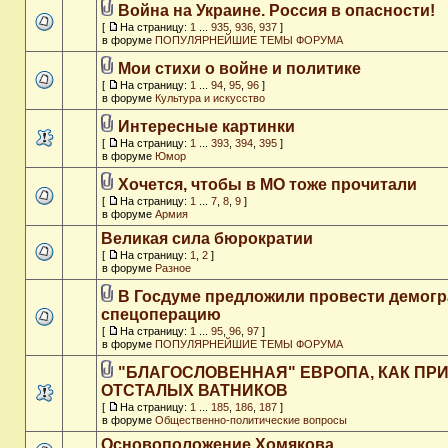
Война на Украине. Россия в опасности!
[
На страницу:
1
...
935
,
936
,
937
]
в форуме
ПОПУЛЯРНЕЙШИЕ ТЕМЫ ФОРУМА
Мои стихи о войне и политике
[
На страницу:
1
...
94
,
95
,
96
]
в форуме
Культура и искусство
Интересные картинки
[
На страницу:
1
...
393
,
394
,
395
]
в форуме
Юмор
Хочется, чтобы в МО тоже прочитали
[
На страницу:
1
...
7
,
8
,
9
]
в форуме
Армия
Великая сила бюрократии
[
На страницу:
1
,
2
]
в форуме
Разное
В Госдуме предложили провести демог
спецоперацию
[
На страницу:
1
...
95
,
96
,
97
]
в форуме
ПОПУЛЯРНЕЙШИЕ ТЕМЫ ФОРУМА
"БЛАГОСЛОВЕННАЯ" ЕВРОПА, КАК ПР
ОТСТАЛЫХ ВАТНИКОВ
[
На страницу:
1
...
185
,
186
,
187
]
в форуме
Общественно-политические вопросы
Основоположение Хомякова