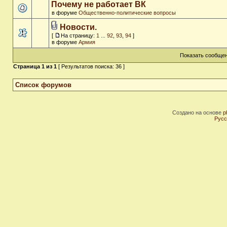
Почему не работает ВК
в форуме
Общественно-политические вопросы
Новости.
[
На страницу:
1
...
92
,
93
,
94
]
в форуме
Армия
Показать сообщен
Страница
1
из
1
[ Результатов поиска: 36 ]
Список форумов
Создано на основе
p
Русс