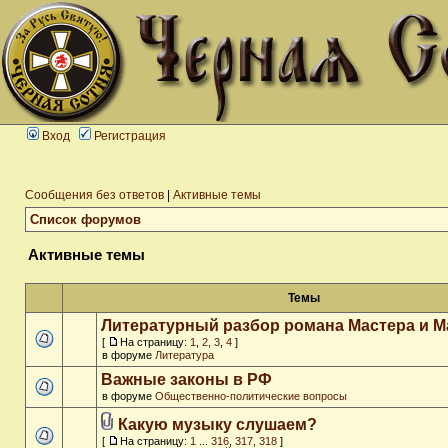
Вход
Регистрация
Сообщения без ответов
|
Активные темы
Список форумов
Активные темы
Темы
Литературный разбор романа Мастера и М
[
На страницу:
1
,
2
,
3
,
4
]
в форуме
Литература
Важные законы в РФ
в форуме
Общественно-политические вопросы
Какую музыку слушаем?
[
На страницу:
1
...
316
,
317
,
318
]