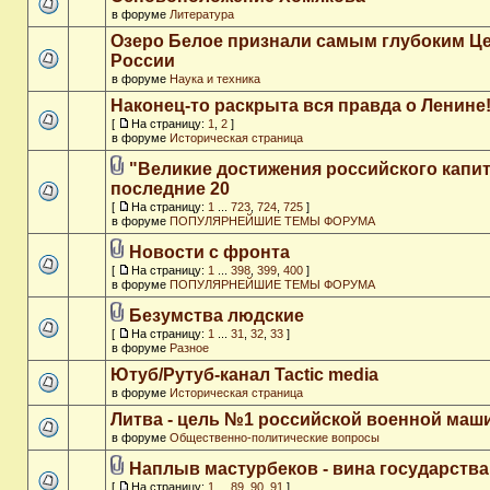
в форуме
Литература
Озеро Белое признали самым глубоким Ц
России
в форуме
Наука и техника
Наконец-то раскрыта вся правда о Ленине
[
На страницу:
1
,
2
]
в форуме
Историческая страница
"Великие достижения российского капит
последние 20
[
На страницу:
1
...
723
,
724
,
725
]
в форуме
ПОПУЛЯРНЕЙШИЕ ТЕМЫ ФОРУМА
Новости с фронта
[
На страницу:
1
...
398
,
399
,
400
]
в форуме
ПОПУЛЯРНЕЙШИЕ ТЕМЫ ФОРУМА
Безумства людские
[
На страницу:
1
...
31
,
32
,
33
]
в форуме
Разное
Ютуб/Рутуб-канал Tactic media
в форуме
Историческая страница
Литва - цель №1 российской военной ма
в форуме
Общественно-политические вопросы
Наплыв мастурбеков - вина государства
[
На страницу:
1
...
89
,
90
,
91
]