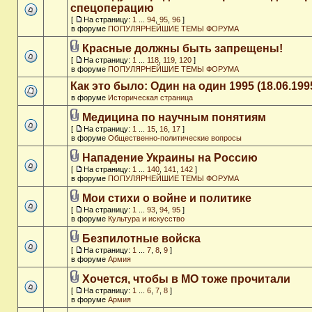
спецоперацию
[
На страницу:
1
...
94
,
95
,
96
]
в форуме
ПОПУЛЯРНЕЙШИЕ ТЕМЫ ФОРУМА
Красные должны быть запрещены!
[
На страницу:
1
...
118
,
119
,
120
]
в форуме
ПОПУЛЯРНЕЙШИЕ ТЕМЫ ФОРУМА
Как это было: Один на один 1995 (18.06.199
в форуме
Историческая страница
Медицина по научным понятиям
[
На страницу:
1
...
15
,
16
,
17
]
в форуме
Общественно-политические вопросы
Нападение Украины на Россию
[
На страницу:
1
...
140
,
141
,
142
]
в форуме
ПОПУЛЯРНЕЙШИЕ ТЕМЫ ФОРУМА
Мои стихи о войне и политике
[
На страницу:
1
...
93
,
94
,
95
]
в форуме
Культура и искусство
Безпилотные войска
[
На страницу:
1
...
7
,
8
,
9
]
в форуме
Армия
Хочется, чтобы в МО тоже прочитали
[
На страницу:
1
...
6
,
7
,
8
]
в форуме
Армия