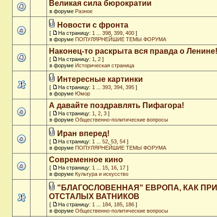
Великая сила бюрократии
в форуме
Разное
Новости с фронта
[
На страницу:
1
...
398
,
399
,
400
]
в форуме
ПОПУЛЯРНЕЙШИЕ ТЕМЫ ФОРУМА
Наконец-то раскрыта вся правда о Ленине
[
На страницу:
1
,
2
]
в форуме
Историческая страница
Интересные картинки
[
На страницу:
1
...
393
,
394
,
395
]
в форуме
Юмор
А давайте поздравлять Пифагора!
[
На страницу:
1
,
2
,
3
]
в форуме
Общественно-политические вопросы
Иран вперед!
[
На страницу:
1
...
52
,
53
,
54
]
в форуме
ПОПУЛЯРНЕЙШИЕ ТЕМЫ ФОРУМА
Современное кино
[
На страницу:
1
...
15
,
16
,
17
]
в форуме
Культура и искусство
"БЛАГОСЛОВЕННАЯ" ЕВРОПА, КАК ПР
ОТСТАЛЫХ ВАТНИКОВ
[
На страницу:
1
...
184
,
185
,
186
]
в форуме
Общественно-политические вопросы