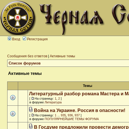
Вход
Регистрация
Сообщения без ответов
|
Активные темы
Список форумов
Активные темы
Темы
Литературный разбор романа Мастера и М
[
На страницу:
1
,
2
]
в форуме
Литература
Война на Украине. Россия в опасности!
[
На страницу:
1
...
935
,
936
,
937
]
в форуме
ПОПУЛЯРНЕЙШИЕ ТЕМЫ ФОРУМА
В Госдуме предложили провести демог