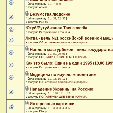
[
На страницу:
1
...
7
,
8
,
9
]
в форуме
Армия
Безумства людские
[
На страницу:
1
...
31
,
32
,
33
]
в форуме
Разное
Ютуб/Рутуб-канал Tactic media
в форуме
Историческая страница
Литва - цель №1 российской военной ма
в форуме
Общественно-политические вопросы
Наплыв мастурбеков - вина государства
[
На страницу:
1
...
89
,
90
,
91
]
в форуме
ПОПУЛЯРНЕЙШИЕ ТЕМЫ ФОРУМА
Как это было: Один на один 1995 (18.06.199
в форуме
Историческая страница
Медицина по научным понятиям
[
На страницу:
1
...
15
,
16
,
17
]
в форуме
Общественно-политические вопросы
Нападение Украины на Россию
[
На страницу:
1
...
140
,
141
,
142
]
в форуме
ПОПУЛЯРНЕЙШИЕ ТЕМЫ ФОРУМА
Интересные картинки
[
На страницу:
1
...
393
,
394
,
395
]
в форуме
Юмор