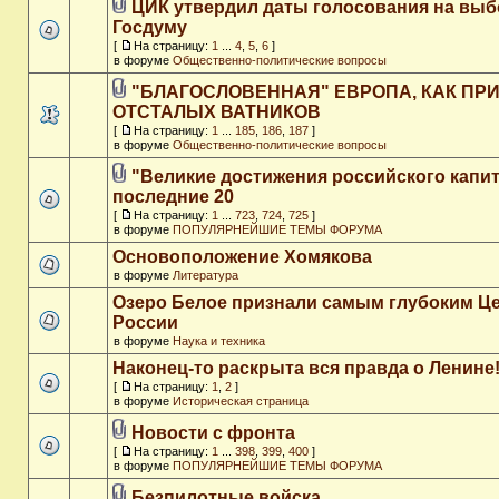
ЦИК утвердил даты голосования на выб
Госдуму
[
На страницу:
1
...
4
,
5
,
6
]
в форуме
Общественно-политические вопросы
"БЛАГОСЛОВЕННАЯ" ЕВРОПА, КАК ПР
ОТСТАЛЫХ ВАТНИКОВ
[
На страницу:
1
...
185
,
186
,
187
]
в форуме
Общественно-политические вопросы
"Великие достижения российского капит
последние 20
[
На страницу:
1
...
723
,
724
,
725
]
в форуме
ПОПУЛЯРНЕЙШИЕ ТЕМЫ ФОРУМА
Основоположение Хомякова
в форуме
Литература
Озеро Белое признали самым глубоким Ц
России
в форуме
Наука и техника
Наконец-то раскрыта вся правда о Ленине
[
На страницу:
1
,
2
]
в форуме
Историческая страница
Новости с фронта
[
На страницу:
1
...
398
,
399
,
400
]
в форуме
ПОПУЛЯРНЕЙШИЕ ТЕМЫ ФОРУМА
Безпилотные войска