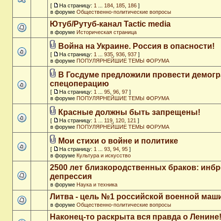
[
На страницу:
1
...
184
,
185
,
186
]
в форуме
Общественно-политические вопросы
Ютуб/Рутуб-канал Tactic media
в форуме
Историческая страница
Война на Украине. Россия в опасности!
[
На страницу:
1
...
935
,
936
,
937
]
в форуме
ПОПУЛЯРНЕЙШИЕ ТЕМЫ ФОРУМА
В Госдуме предложили провести демог
спецоперацию
[
На страницу:
1
...
95
,
96
,
97
]
в форуме
ПОПУЛЯРНЕЙШИЕ ТЕМЫ ФОРУМА
Красные должны быть запрещены!
[
На страницу:
1
...
119
,
120
,
121
]
в форуме
ПОПУЛЯРНЕЙШИЕ ТЕМЫ ФОРУМА
Мои стихи о войне и политике
[
На страницу:
1
...
93
,
94
,
95
]
в форуме
Культура и искусство
2500 лет близкородственных браков: инб
депрессия
в форуме
Наука и техника
Литва - цель №1 российской военной ма
в форуме
Общественно-политические вопросы
Наконец-то раскрыта вся правда о Ленине