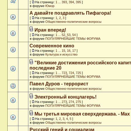
[
На страницу:
1
...
393
,
394
,
395
]
в форуме
Юмор
А давайте поздравлять Пифагора!
[
На страницу:
1
,
2
,
3
]
в форуме
Общественно-политические вопросы
Иран вперед!
[
На страницу:
1
...
52
,
53
,
54
]
в форуме
ПОПУЛЯРНЕЙШИЕ ТЕМЫ ФОРУМА
Современное кино
[
На страницу:
1
...
15
,
16
,
17
]
в форуме
Культура и искусство
"Великие достижения российского капит
последние 20
[
На страницу:
1
...
723
,
724
,
725
]
в форуме
ПОПУЛЯРНЕЙШИЕ ТЕМЫ ФОРУМА
Павел Дуров - террорист
в форуме
Общественно-политические вопросы
Электронный концлагерь!
[
На страницу:
1
...
273
,
274
,
275
]
в форуме
ПОПУЛЯРНЕЙШИЕ ТЕМЫ ФОРУМА
Мы третья мировая сверхдержава. - Max
[
На страницу:
1
,
2
,
3
,
4
,
5
]
в форуме
Общественно-политические вопросы
Русский гений и социализм