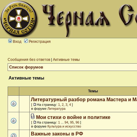
Вход
Регистрация
Сообщения без ответов
|
Активные темы
Список форумов
Активные темы
Темы
Литературный разбор романа Мастера и М
[
На страницу:
1
,
2
,
3
,
4
]
в форуме
Литература
Мои стихи о войне и политике
[
На страницу:
1
...
94
,
95
,
96
]
в форуме
Культура и искусство
Важные законы в РФ