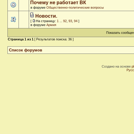
Почему не работает ВК
в форуме
Общественно-политические вопросы
Новости.
[
На страницу:
1
...
92
,
93
,
94
]
в форуме
Армия
Показать сообщен
Страница
1
из
1
[ Результатов поиска: 36 ]
Список форумов
Создано на основе
p
Русс