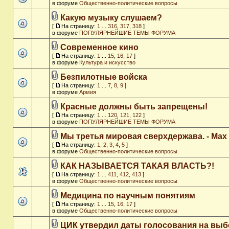
в форуме
Общественно-политические вопросы
Какую музыку слушаем?
[
На страницу:
1
...
316
,
317
,
318
]
в форуме
ПОПУЛЯРНЕЙШИЕ ТЕМЫ ФОРУМА
Современное кино
[
На страницу:
1
...
15
,
16
,
17
]
в форуме
Культура и искусство
Безпилотные войска
[
На страницу:
1
...
7
,
8
,
9
]
в форуме
Армия
Красные должны быть запрещены!
[
На страницу:
1
...
120
,
121
,
122
]
в форуме
ПОПУЛЯРНЕЙШИЕ ТЕМЫ ФОРУМА
Мы третья мировая сверхдержава. - Max
[
На страницу:
1
,
2
,
3
,
4
,
5
]
в форуме
Общественно-политические вопросы
КАК НАЗЫВАЕТСЯ ТАКАЯ ВЛАСТЬ?!
[
На страницу:
1
...
411
,
412
,
413
]
в форуме
Общественно-политические вопросы
Медицина по научным понятиям
[
На страницу:
1
...
15
,
16
,
17
]
в форуме
Общественно-политические вопросы
ЦИК утвердил даты голосования на выб