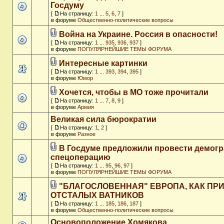
Госдуму
[
На страницу:
1
...
5
,
6
,
7
]
в форуме
Общественно-политические вопросы
Война на Украине. Россия в опасности!
[
На страницу:
1
...
935
,
936
,
937
]
в форуме
ПОПУЛЯРНЕЙШИЕ ТЕМЫ ФОРУМА
Интересные картинки
[
На страницу:
1
...
393
,
394
,
395
]
в форуме
Юмор
Хочется, чтобы в МО тоже прочитали
[
На страницу:
1
...
7
,
8
,
9
]
в форуме
Армия
Великая сила бюрократии
[
На страницу:
1
,
2
]
в форуме
Разное
В Госдуме предложили провести демог
спецоперацию
[
На страницу:
1
...
95
,
96
,
97
]
в форуме
ПОПУЛЯРНЕЙШИЕ ТЕМЫ ФОРУМА
"БЛАГОСЛОВЕННАЯ" ЕВРОПА, КАК ПР
ОТСТАЛЫХ ВАТНИКОВ
[
На страницу:
1
...
185
,
186
,
187
]
в форуме
Общественно-политические вопросы
Основоположение Хомякова