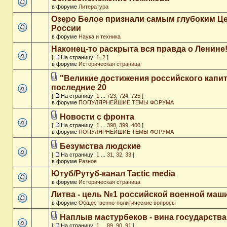
в форуме
Литература
Озеро Белое признали самым глубоким Ц
России
в форуме
Наука и техника
Наконец-то раскрыта вся правда о Ленине
[
На страницу:
1
,
2
]
в форуме
Историческая страница
"Великие достижения российского капит
последние 20
[
На страницу:
1
...
723
,
724
,
725
]
в форуме
ПОПУЛЯРНЕЙШИЕ ТЕМЫ ФОРУМА
Новости с фронта
[
На страницу:
1
...
398
,
399
,
400
]
в форуме
ПОПУЛЯРНЕЙШИЕ ТЕМЫ ФОРУМА
Безумства людские
[
На страницу:
1
...
31
,
32
,
33
]
в форуме
Разное
Ютуб/Рутуб-канал Tactic media
в форуме
Историческая страница
Литва - цель №1 российской военной ма
в форуме
Общественно-политические вопросы
Наплыв мастурбеков - вина государства
[
На страницу:
1
...
89
,
90
,
91
]