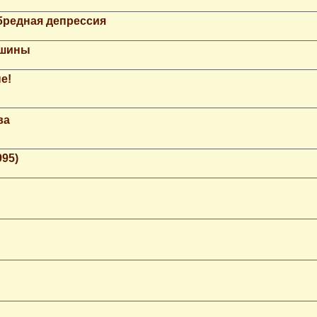
бредная депрессия
ашины
е!
ва
995)