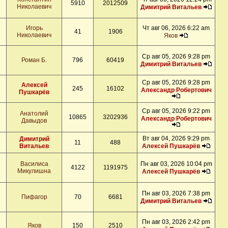
5910
2012509
Николаевич
Димитрий Витальев
Игорь
Чт авг 06, 2026 6:22 am
41
1906
Николаевич
Яков
Ср авг 05, 2026 9:28 pm
Роман Б.
796
60419
Димитрий Витальев
Ср авг 05, 2026 9:28 pm
Алексей
245
16102
Александр Робертович
Пушкарёв
Ср авг 05, 2026 9:22 pm
Анатолий
10865
3202936
Александр Робертович
Давыдов
Вт авг 04, 2026 9:29 pm
Димитрий
11
488
Витальев
Алексей Пушкарёв
Василиса
Пн авг 03, 2026 10:04 pm
4122
1191975
Микулишна
Алексей Пушкарёв
Пн авг 03, 2026 7:38 pm
Пифагор
70
6681
Димитрий Витальев
Пн авг 03, 2026 2:42 pm
Яков
150
2510