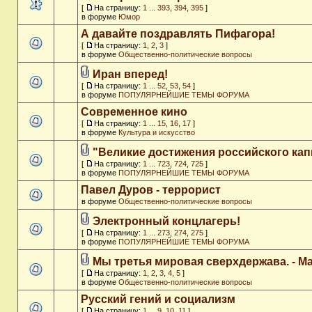
[
На страницу:
1
...
393
,
394
,
395
]
в форуме
Юмор
А давайте поздравлять Пифагора!
[
На страницу:
1
,
2
,
3
]
в форуме
Общественно-политические вопросы
Иран вперед!
[
На страницу:
1
...
52
,
53
,
54
]
в форуме
ПОПУЛЯРНЕЙШИЕ ТЕМЫ ФОРУМА
Современное кино
[
На страницу:
1
...
15
,
16
,
17
]
в форуме
Культура и искусство
"Великие достижения российского кап
[
На страницу:
1
...
723
,
724
,
725
]
в форуме
ПОПУЛЯРНЕЙШИЕ ТЕМЫ ФОРУМА
Павел Дуров - террорист
в форуме
Общественно-политические вопросы
Электронный концлагерь!
[
На страницу:
1
...
273
,
274
,
275
]
в форуме
ПОПУЛЯРНЕЙШИЕ ТЕМЫ ФОРУМА
Мы третья мировая сверхдержава. - M
[
На страницу:
1
,
2
,
3
,
4
,
5
]
в форуме
Общественно-политические вопросы
Русский гений и социализм
[
На страницу:
1
...
9
,
10
,
11
]