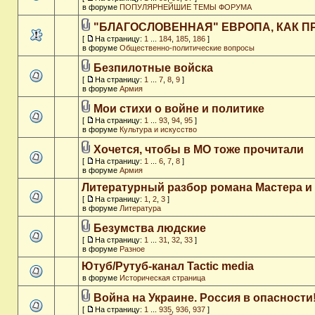
в форуме
ПОПУЛЯРНЕЙШИЕ ТЕМЫ ФОРУМА
"БЛАГОСЛОВЕННАЯ" ЕВРОПА, КАК П
[
На страницу:
1
...
184
,
185
,
186
]
в форуме
Общественно-политические вопросы
Безпилотные войска
[
На страницу:
1
...
7
,
8
,
9
]
в форуме
Армия
Мои стихи о войне и политике
[
На страницу:
1
...
93
,
94
,
95
]
в форуме
Культура и искусство
Хочется, чтобы в МО тоже прочитали
[
На страницу:
1
...
6
,
7
,
8
]
в форуме
Армия
Литературный разбор романа Мастера и
[
На страницу:
1
,
2
,
3
]
в форуме
Литература
Безумства людские
[
На страницу:
1
...
31
,
32
,
33
]
в форуме
Разное
Ютуб/Рутуб-канал Tactic media
в форуме
Историческая страница
Война на Украине. Россия в опасности
[
На страницу:
1
...
935
,
936
,
937
]