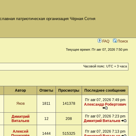
славная патриотическая организация Чёрная Сотня
FAQ
Поиск
Текущее время: Пт авг 07, 2026 7:50 pm
Часовой пояс: UTC + 3 часа
Автор
Ответы
Просмотры
Последнее сообщение
Пт авг 07, 2026 7:49 pm
Яков
1811
141378
Александр Робертович
Пт авг 07, 2026 7:23 pm
Димитрий
12
208
Витальев
Димитрий Витальев
Алексей
Пт авг 07, 2026 7:13 pm
1444
515325
Пушкарёв