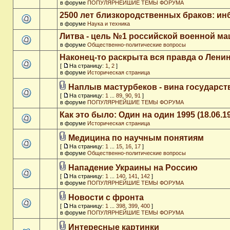
в форуме
ПОПУЛЯРНЕЙШИЕ ТЕМЫ ФОРУМА
2500 лет близкородственных браков: ин
в форуме
Наука и техника
Литва - цель №1 российской военной м
в форуме
Общественно-политические вопросы
Наконец-то раскрыта вся правда о Ленин
[
На страницу:
1
,
2
]
в форуме
Историческая страница
Наплыв мастурбеков - вина государст
[
На страницу:
1
...
89
,
90
,
91
]
в форуме
ПОПУЛЯРНЕЙШИЕ ТЕМЫ ФОРУМА
Как это было: Один на один 1995 (18.06.1
в форуме
Историческая страница
Медицина по научным понятиям
[
На страницу:
1
...
15
,
16
,
17
]
в форуме
Общественно-политические вопросы
Нападение Украины на Россию
[
На страницу:
1
...
140
,
141
,
142
]
в форуме
ПОПУЛЯРНЕЙШИЕ ТЕМЫ ФОРУМА
Новости с фронта
[
На страницу:
1
...
398
,
399
,
400
]
в форуме
ПОПУЛЯРНЕЙШИЕ ТЕМЫ ФОРУМА
Интересные картинки