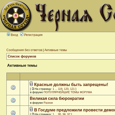
Вход
Регистрация
Сообщения без ответов
|
Активные темы
Список форумов
Активные темы
Красные должны быть запрещены!
[
На страницу:
1
...
119
,
120
,
121
]
в форуме
ПОПУЛЯРНЕЙШИЕ ТЕМЫ ФОРУМА
Великая сила бюрократии
в форуме
Разное
В Госдуме предложили провести дем
[
На страницу:
1
...
95
,
96
,
97
]