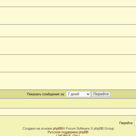
Показать сообщения за:
Перейти:
Создано на основе
phpBB
® Forum Software © phpBB Group
Русская поддержка phpBB
{ MOBILE_ON }