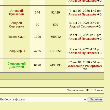
Алексей Пушкарёв
Алексей
Пн авг 03, 2026 1:47 pm
644
91429
Пушкарёв
Алексей Пушкарёв
Вс авг 02, 2026 8:49 pm
Андрей
10
509
Сергеевич
Андрей Сергеевич
Вс авг 02, 2026 8:36 pm
Павел Юдин
1399
669212
Алексей Пушкарёв
Вс авг 02, 2026 4:44 pm
Владимир Н.
4755
1179656
Алексей Пушкарёв
Сб авг 01, 2026 9:51 am
Смиренский
6190
2433135
Александр Робертович
Димитрий
Часовой пояс: UTC + 3 часа