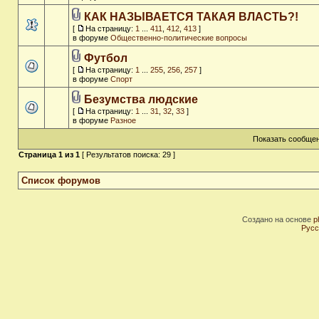
КАК НАЗЫВАЕТСЯ ТАКАЯ ВЛАСТЬ?!
[
На страницу:
1
...
411
,
412
,
413
]
в форуме
Общественно-политические вопросы
Футбол
[
На страницу:
1
...
255
,
256
,
257
]
в форуме
Спорт
Безумства людские
[
На страницу:
1
...
31
,
32
,
33
]
в форуме
Разное
Показать сообщен
Страница
1
из
1
[ Результатов поиска: 29 ]
Список форумов
Создано на основе
p
Русс