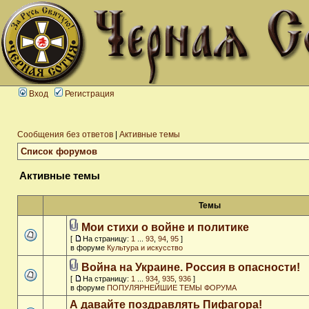
Вход
Регистрация
Сообщения без ответов
|
Активные темы
Список форумов
Активные темы
Темы
Мои стихи о войне и политике
[
На страницу:
1
...
93
,
94
,
95
]
в форуме
Культура и искусство
Война на Украине. Россия в опасности!
[
На страницу:
1
...
934
,
935
,
936
]
в форуме
ПОПУЛЯРНЕЙШИЕ ТЕМЫ ФОРУМА
А давайте поздравлять Пифагора!