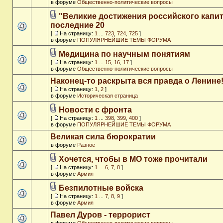
в форуме
Общественно-политические вопросы
"Великие достижения российского капит
последние 20
[
На страницу:
1
...
723
,
724
,
725
]
в форуме
ПОПУЛЯРНЕЙШИЕ ТЕМЫ ФОРУМА
Медицина по научным понятиям
[
На страницу:
1
...
15
,
16
,
17
]
в форуме
Общественно-политические вопросы
Наконец-то раскрыта вся правда о Ленине
[
На страницу:
1
,
2
]
в форуме
Историческая страница
Новости с фронта
[
На страницу:
1
...
398
,
399
,
400
]
в форуме
ПОПУЛЯРНЕЙШИЕ ТЕМЫ ФОРУМА
Великая сила бюрократии
в форуме
Разное
Хочется, чтобы в МО тоже прочитали
[
На страницу:
1
...
6
,
7
,
8
]
в форуме
Армия
Безпилотные войска
[
На страницу:
1
...
7
,
8
,
9
]
в форуме
Армия
Павел Дуров - террорист