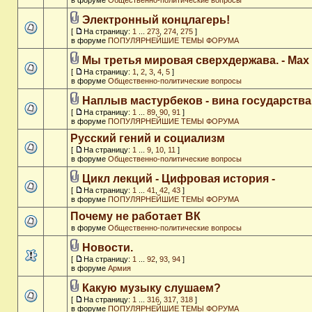
в форуме
Общественно-политические вопросы
Электронный концлагерь!
[
На страницу:
1
...
273
,
274
,
275
]
в форуме
ПОПУЛЯРНЕЙШИЕ ТЕМЫ ФОРУМА
Мы третья мировая сверхдержава. - Max
[
На страницу:
1
,
2
,
3
,
4
,
5
]
в форуме
Общественно-политические вопросы
Наплыв мастурбеков - вина государства
[
На страницу:
1
...
89
,
90
,
91
]
в форуме
ПОПУЛЯРНЕЙШИЕ ТЕМЫ ФОРУМА
Русский гений и социализм
[
На страницу:
1
...
9
,
10
,
11
]
в форуме
Общественно-политические вопросы
Цикл лекций - Цифровая история -
[
На страницу:
1
...
41
,
42
,
43
]
в форуме
ПОПУЛЯРНЕЙШИЕ ТЕМЫ ФОРУМА
Почему не работает ВК
в форуме
Общественно-политические вопросы
Новости.
[
На страницу:
1
...
92
,
93
,
94
]
в форуме
Армия
Какую музыку слушаем?
[
На страницу:
1
...
316
,
317
,
318
]
в форуме
ПОПУЛЯРНЕЙШИЕ ТЕМЫ ФОРУМА