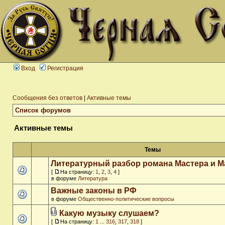
Вход
Регистрация
Сообщения без ответов
|
Активные темы
Список форумов
Активные темы
Темы
Литературный разбор романа Мастера и М
[
На страницу:
1
,
2
,
3
,
4
]
в форуме
Литература
Важные законы в РФ
в форуме
Общественно-политические вопросы
Какую музыку слушаем?
[
На страницу:
1
...
316
,
317
,
318
]