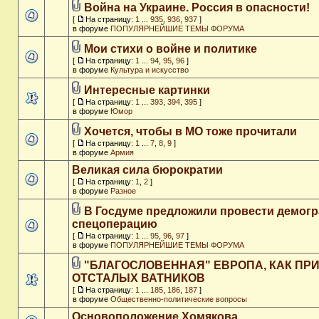
Война на Украине. Россия в опасности!
[
На страницу:
1
...
935
,
936
,
937
]
в форуме
ПОПУЛЯРНЕЙШИЕ ТЕМЫ ФОРУМА
Мои стихи о войне и политике
[
На страницу:
1
...
94
,
95
,
96
]
в форуме
Культура и искусство
Интересные картинки
[
На страницу:
1
...
393
,
394
,
395
]
в форуме
Юмор
Хочется, чтобы в МО тоже прочитали
[
На страницу:
1
...
7
,
8
,
9
]
в форуме
Армия
Великая сила бюрократии
[
На страницу:
1
,
2
]
в форуме
Разное
В Госдуме предложили провести демог
спецоперацию
[
На страницу:
1
...
95
,
96
,
97
]
в форуме
ПОПУЛЯРНЕЙШИЕ ТЕМЫ ФОРУМА
"БЛАГОСЛОВЕННАЯ" ЕВРОПА, КАК ПР
ОТСТАЛЫХ ВАТНИКОВ
[
На страницу:
1
...
185
,
186
,
187
]
в форуме
Общественно-политические вопросы
Основоположение Хомякова