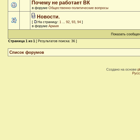
Почему не работает ВК
в форуме
Общественно-политические вопросы
Новости.
[
На страницу:
1
...
92
,
93
,
94
]
в форуме
Армия
Показать сообщен
Страница
1
из
1
[ Результатов поиска: 36 ]
Список форумов
Создано на основе
p
Русс