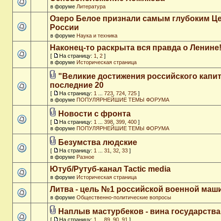
в форуме
Литература
Озеро Белое признали самым глубоким Ц
России
в форуме
Наука и техника
Наконец-то раскрыта вся правда о Ленине
[
На страницу:
1
,
2
]
в форуме
Историческая страница
"Великие достижения российского капит
последние 20
[
На страницу:
1
...
723
,
724
,
725
]
в форуме
ПОПУЛЯРНЕЙШИЕ ТЕМЫ ФОРУМА
Новости с фронта
[
На страницу:
1
...
398
,
399
,
400
]
в форуме
ПОПУЛЯРНЕЙШИЕ ТЕМЫ ФОРУМА
Безумства людские
[
На страницу:
1
...
31
,
32
,
33
]
в форуме
Разное
Ютуб/Рутуб-канал Tactic media
в форуме
Историческая страница
Литва - цель №1 российской военной ма
в форуме
Общественно-политические вопросы
Наплыв мастурбеков - вина государства
[
На страницу:
1
...
89
,
90
,
91
]