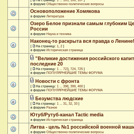
[
На страницу:
1
...
185
,
186
,
187
]
в форуме
Общественно-политические вопросы
Основоположение Хомякова
в форуме
Литература
Озеро Белое признали самым глубоким Ц
России
в форуме
Наука и техника
Наконец-то раскрыта вся правда о Ленине
[
На страницу:
1
,
2
]
в форуме
Историческая страница
"Великие достижения российского капит
последние 20
[
На страницу:
1
...
723
,
724
,
725
]
в форуме
ПОПУЛЯРНЕЙШИЕ ТЕМЫ ФОРУМА
Новости с фронта
[
На страницу:
1
...
398
,
399
,
400
]
в форуме
ПОПУЛЯРНЕЙШИЕ ТЕМЫ ФОРУМА
Безумства людские
[
На страницу:
1
...
31
,
32
,
33
]
в форуме
Разное
Ютуб/Рутуб-канал Tactic media
в форуме
Историческая страница
Литва - цель №1 российской военной ма
в форуме
Общественно-политические вопросы