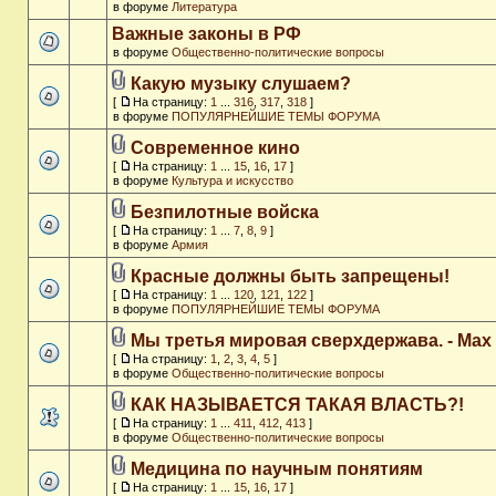
в форуме
Литература
Важные законы в РФ
в форуме
Общественно-политические вопросы
Какую музыку слушаем?
[
На страницу:
1
...
316
,
317
,
318
]
в форуме
ПОПУЛЯРНЕЙШИЕ ТЕМЫ ФОРУМА
Современное кино
[
На страницу:
1
...
15
,
16
,
17
]
в форуме
Культура и искусство
Безпилотные войска
[
На страницу:
1
...
7
,
8
,
9
]
в форуме
Армия
Красные должны быть запрещены!
[
На страницу:
1
...
120
,
121
,
122
]
в форуме
ПОПУЛЯРНЕЙШИЕ ТЕМЫ ФОРУМА
Мы третья мировая сверхдержава. - Max
[
На страницу:
1
,
2
,
3
,
4
,
5
]
в форуме
Общественно-политические вопросы
КАК НАЗЫВАЕТСЯ ТАКАЯ ВЛАСТЬ?!
[
На страницу:
1
...
411
,
412
,
413
]
в форуме
Общественно-политические вопросы
Медицина по научным понятиям
[
На страницу:
1
...
15
,
16
,
17
]