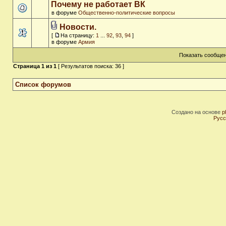
Почему не работает ВК
в форуме
Общественно-политические вопросы
Новости.
[
На страницу:
1
...
92
,
93
,
94
]
в форуме
Армия
Показать сообщен
Страница
1
из
1
[ Результатов поиска: 36 ]
Список форумов
Создано на основе
p
Русс