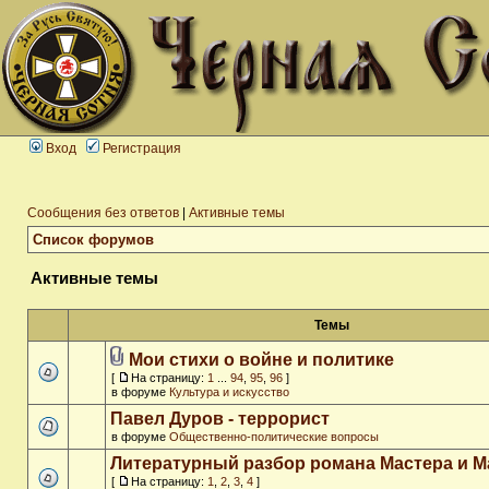
Вход
Регистрация
Сообщения без ответов
|
Активные темы
Список форумов
Активные темы
Темы
Мои стихи о войне и политике
[
На страницу:
1
...
94
,
95
,
96
]
в форуме
Культура и искусство
Павел Дуров - террорист
в форуме
Общественно-политические вопросы
Литературный разбор романа Мастера и М
[
На страницу:
1
,
2
,
3
,
4
]