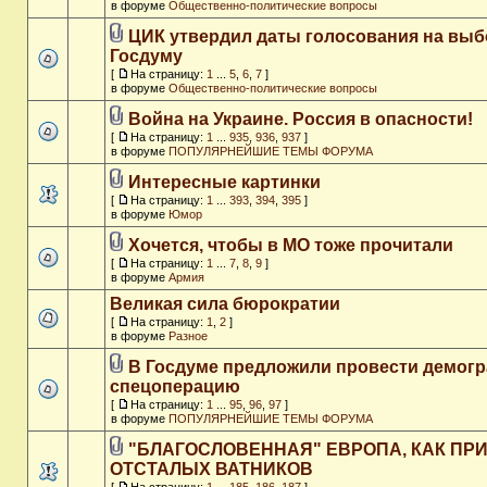
в форуме
Общественно-политические вопросы
ЦИК утвердил даты голосования на выб
Госдуму
[
На страницу:
1
...
5
,
6
,
7
]
в форуме
Общественно-политические вопросы
Война на Украине. Россия в опасности!
[
На страницу:
1
...
935
,
936
,
937
]
в форуме
ПОПУЛЯРНЕЙШИЕ ТЕМЫ ФОРУМА
Интересные картинки
[
На страницу:
1
...
393
,
394
,
395
]
в форуме
Юмор
Хочется, чтобы в МО тоже прочитали
[
На страницу:
1
...
7
,
8
,
9
]
в форуме
Армия
Великая сила бюрократии
[
На страницу:
1
,
2
]
в форуме
Разное
В Госдуме предложили провести демог
спецоперацию
[
На страницу:
1
...
95
,
96
,
97
]
в форуме
ПОПУЛЯРНЕЙШИЕ ТЕМЫ ФОРУМА
"БЛАГОСЛОВЕННАЯ" ЕВРОПА, КАК ПР
ОТСТАЛЫХ ВАТНИКОВ