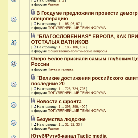
[
На страницу:
1
,
2
]
в форуме
Разное
В Госдуме предложили провести демог
спецоперацию
[
На страницу:
1
...
95
,
96
,
97
]
в форуме
ПОПУЛЯРНЕЙШИЕ ТЕМЫ ФОРУМА
"БЛАГОСЛОВЕННАЯ" ЕВРОПА, КАК ПР
ОТСТАЛЫХ ВАТНИКОВ
[
На страницу:
1
...
185
,
186
,
187
]
в форуме
Общественно-политические вопросы
Озеро Белое признали самым глубоким Ц
России
в форуме
Наука и техника
"Великие достижения российского капит
последние 20
[
На страницу:
1
...
723
,
724
,
725
]
в форуме
ПОПУЛЯРНЕЙШИЕ ТЕМЫ ФОРУМА
Новости с фронта
[
На страницу:
1
...
398
,
399
,
400
]
в форуме
ПОПУЛЯРНЕЙШИЕ ТЕМЫ ФОРУМА
Безумства людские
[
На страницу:
1
...
31
,
32
,
33
]
в форуме
Разное
Ютуб/Рутуб-канал Tactic media