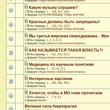
в форуме
Общественно-политические вопросы
Какую музыку слушаем?
[
На страницу:
1
...
316
,
317
,
318
]
в форуме
ПОПУЛЯРНЕЙШИЕ ТЕМЫ ФОРУМА
Красные должны быть запрещены!
[
На страницу:
1
...
120
,
121
,
122
]
в форуме
ПОПУЛЯРНЕЙШИЕ ТЕМЫ ФОРУМА
Мы третья мировая сверхдержава. - Max
[
На страницу:
1
,
2
,
3
,
4
,
5
]
в форуме
Общественно-политические вопросы
КАК НАЗЫВАЕТСЯ ТАКАЯ ВЛАСТЬ?!
[
На страницу:
1
...
411
,
412
,
413
]
в форуме
Общественно-политические вопросы
Медицина по научным понятиям
[
На страницу:
1
...
15
,
16
,
17
]
в форуме
Общественно-политические вопросы
Интересные картинки
[
На страницу:
1
...
393
,
394
,
395
]
в форуме
Юмор
Хочется, чтобы в МО тоже прочитали
[
На страницу:
1
...
7
,
8
,
9
]
в форуме
Армия
Великая сила бюрократии