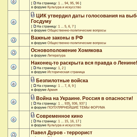
[
На страницу:
1
...
94
,
95
,
96
]
в форуме
Культура и искусство
ЦИК утвердил даты голосования на выб
Госдуму
[
На страницу:
1
...
5
,
6
,
7
]
в форуме
Общественно-политические вопросы
Важные законы в РФ
в форуме
Общественно-политические вопросы
Основоположение Хомякова
в форуме
Литература
Наконец-то раскрыта вся правда о Ленине
[
На страницу:
1
,
2
]
в форуме
Историческая страница
Безпилотные войска
[
На страницу:
1
...
7
,
8
,
9
]
в форуме
Армия
Война на Украине. Россия в опасности!
[
На страницу:
1
...
935
,
936
,
937
]
в форуме
ПОПУЛЯРНЕЙШИЕ ТЕМЫ ФОРУМА
Современное кино
[
На страницу:
1
...
15
,
16
,
17
]
в форуме
Культура и искусство
Павел Дуров - террорист