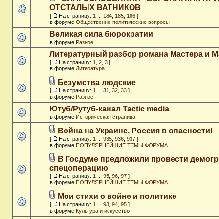
ОТСТАЛЫХ ВАТНИКОВ
[
На страницу:
1
...
184
,
185
,
186
]
в форуме
Общественно-политические вопросы
Великая сила бюрократии
в форуме
Разное
Литературный разбор романа Мастера и М
[
На страницу:
1
,
2
,
3
]
в форуме
Литература
Безумства людские
[
На страницу:
1
...
31
,
32
,
33
]
в форуме
Разное
Ютуб/Рутуб-канал Tactic media
в форуме
Историческая страница
Война на Украине. Россия в опасности!
[
На страницу:
1
...
935
,
936
,
937
]
в форуме
ПОПУЛЯРНЕЙШИЕ ТЕМЫ ФОРУМА
В Госдуме предложили провести демог
спецоперацию
[
На страницу:
1
...
95
,
96
,
97
]
в форуме
ПОПУЛЯРНЕЙШИЕ ТЕМЫ ФОРУМА
Мои стихи о войне и политике
[
На страницу:
1
...
93
,
94
,
95
]
в форуме
Культура и искусство