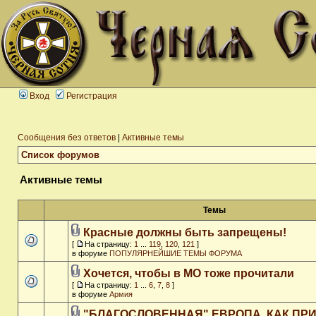
Вход
Регистрация
Сообщения без ответов
|
Активные темы
Список форумов
Активные темы
Темы
Красные должны быть запрещены!
[
На страницу:
1
...
119
,
120
,
121
]
в форуме
ПОПУЛЯРНЕЙШИЕ ТЕМЫ ФОРУМА
Хочется, чтобы в МО тоже прочитали
[
На страницу:
1
...
6
,
7
,
8
]
в форуме
Армия
"БЛАГОСЛОВЕННАЯ" ЕВРОПА, КАК ПР