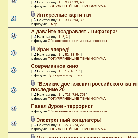
[
На страницу:
1
...
398
,
399
,
400
]
в форуме
ПОПУЛЯРНЕЙШИЕ ТЕМЫ ФОРУМА
Интересные картинки
[
На страницу:
1
...
393
,
394
,
395
]
в форуме
Юмор
А давайте поздравлять Пифагора!
[
На страницу:
1
,
2
,
3
]
в форуме
Общественно-политические вопросы
Иран вперед!
[
На страницу:
1
...
52
,
53
,
54
]
в форуме
ПОПУЛЯРНЕЙШИЕ ТЕМЫ ФОРУМА
Современное кино
[
На страницу:
1
...
15
,
16
,
17
]
в форуме
Культура и искусство
"Великие достижения российского капит
последние 20
[
На страницу:
1
...
723
,
724
,
725
]
в форуме
ПОПУЛЯРНЕЙШИЕ ТЕМЫ ФОРУМА
Павел Дуров - террорист
в форуме
Общественно-политические вопросы
Электронный концлагерь!
[
На страницу:
1
...
273
,
274
,
275
]
в форуме
ПОПУЛЯРНЕЙШИЕ ТЕМЫ ФОРУМА
Мы третья мировая сверхдержава. - Max