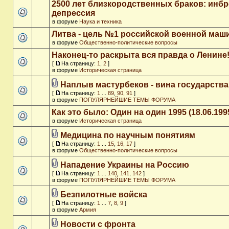
2500 лет близкородственных браков: инб
депрессия
в форуме
Наука и техника
Литва - цель №1 российской военной ма
в форуме
Общественно-политические вопросы
Наконец-то раскрыта вся правда о Ленине
[
На страницу:
1
,
2
]
в форуме
Историческая страница
Наплыв мастурбеков - вина государства
[
На страницу:
1
...
89
,
90
,
91
]
в форуме
ПОПУЛЯРНЕЙШИЕ ТЕМЫ ФОРУМА
Как это было: Один на один 1995 (18.06.199
в форуме
Историческая страница
Медицина по научным понятиям
[
На страницу:
1
...
15
,
16
,
17
]
в форуме
Общественно-политические вопросы
Нападение Украины на Россию
[
На страницу:
1
...
140
,
141
,
142
]
в форуме
ПОПУЛЯРНЕЙШИЕ ТЕМЫ ФОРУМА
Безпилотные войска
[
На страницу:
1
...
7
,
8
,
9
]
в форуме
Армия
Новости с фронта