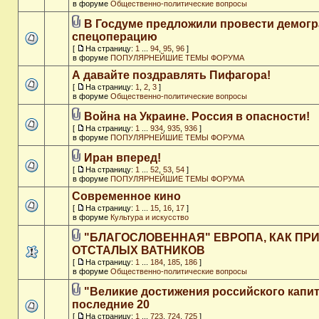
в форуме
Общественно-политические вопросы
В Госдуме предложили провести демог
спецоперацию
[
На страницу:
1
...
94
,
95
,
96
]
в форуме
ПОПУЛЯРНЕЙШИЕ ТЕМЫ ФОРУМА
А давайте поздравлять Пифагора!
[
На страницу:
1
,
2
,
3
]
в форуме
Общественно-политические вопросы
Война на Украине. Россия в опасности!
[
На страницу:
1
...
934
,
935
,
936
]
в форуме
ПОПУЛЯРНЕЙШИЕ ТЕМЫ ФОРУМА
Иран вперед!
[
На страницу:
1
...
52
,
53
,
54
]
в форуме
ПОПУЛЯРНЕЙШИЕ ТЕМЫ ФОРУМА
Современное кино
[
На страницу:
1
...
15
,
16
,
17
]
в форуме
Культура и искусство
"БЛАГОСЛОВЕННАЯ" ЕВРОПА, КАК ПР
ОТСТАЛЫХ ВАТНИКОВ
[
На страницу:
1
...
184
,
185
,
186
]
в форуме
Общественно-политические вопросы
"Великие достижения российского капит
последние 20
[
На страницу:
1
...
723
,
724
,
725
]