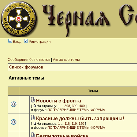
Вход
Регистрация
Сообщения без ответов
|
Активные темы
Список форумов
Активные темы
Темы
Новости с фронта
[
На страницу:
1
...
398
,
399
,
400
]
в форуме
ПОПУЛЯРНЕЙШИЕ ТЕМЫ ФОРУМА
Красные должны быть запрещены!
[
На страницу:
1
...
118
,
119
,
120
]
в форуме
ПОПУЛЯРНЕЙШИЕ ТЕМЫ ФОРУМА
Безпилотные войска