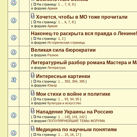
[
На страницу:
1
...
7
,
8
,
9
]
в форуме
Армия
Хочется, чтобы в МО тоже прочитали
[
На страницу:
1
...
6
,
7
,
8
]
в форуме
Армия
Наконец-то раскрыта вся правда о Ленине
[
На страницу:
1
,
2
]
в форуме
Историческая страница
Великая сила бюрократии
в форуме
Разное
Литературный разбор романа Мастера и М
в форуме
Литература
Интересные картинки
[
На страницу:
1
...
393
,
394
,
395
]
в форуме
Юмор
Мои стихи о войне и политике
[
На страницу:
1
...
93
,
94
,
95
]
в форуме
Культура и искусство
Нападение Украины на Россию
[
На страницу:
1
...
140
,
141
,
142
]
в форуме
ПОПУЛЯРНЕЙШИЕ ТЕМЫ ФОРУМА
Медицина по научным понятиям
[
На страницу:
1
...
15
,
16
,
17
]